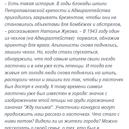
– Есть такая история. В годы блокады шпили
Петропавловской крепости и Адмиралтейства
приходилось закрывать брезентом, чтобы они не
становились объектами для бомбёжек и обстрелов,
– рассказывает Наталья Жукова. – В 1943 году один
из чехлов (на Адмиралтействе) порвался, обнажив
ориентир для врага. Альпинисты снова поднялись,
зашили чехол. Но, когда стали спускаться,
обнаружили, что под самым шпилем свили гнездо
ласточки и в нём уже есть птенцы. И тогда еле
живые от голода люди снова поднялись на шпиль,
распороли чехол и зашили его так, чтобы у ласточек
был доступ к гнезду. К тому времени символ
ласточки уже был известен в городе: значок с
изображением этой птицы на груди горожанина
означал "Жду письма!". Участники конкурса могут
продолжить наш рассказ о ласточках. Что стало с
ними потом? Видели ли их жители города? Можно
рассказать о своей семье, о тех, кто был в