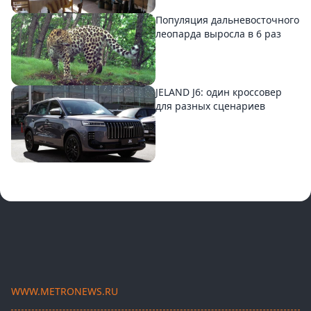
Популяция дальневосточного
леопарда выросла в 6 раз
JELAND J6: один кроссовер
для разных сценариев
WWW.METRONEWS.RU