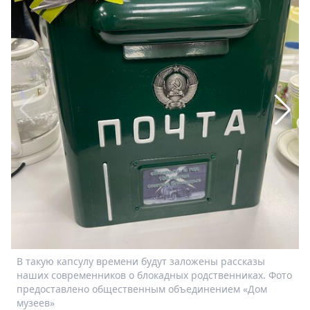
Спецпроекты
Звезды
Выборы
2026
Скачай
Metro
В такую капсулу времени будут заложены рассказы
наших современников о блокадных родственниках. Фото
предоставлено общественным объединением «Дом
музеев»