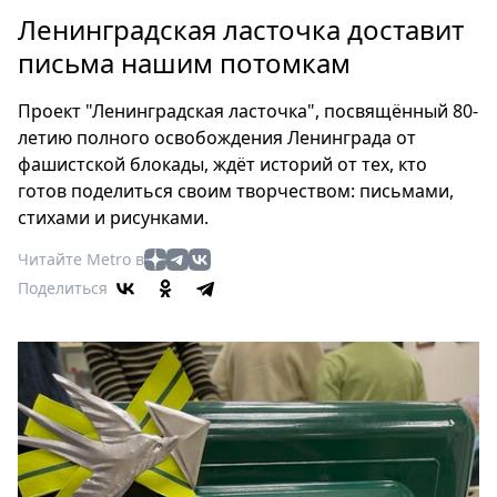
Петербург
Ленинградская ласточка доставит
Россия
письма нашим потомкам
Мир
Здоровье
Проект "Ленинградская ласточка", посвящённый 80-
Еда
летию полного освобождения Ленинграда от
Туризм
фашистской блокады, ждёт историй от тех, кто
Мода
готов поделиться своим творчеством: письмами,
Театр
стихами и рисунками.
Кино
Читайте Metro в
Афиша
Поделиться
Книги
Выставки
Пресс-
релизы
О
Metro
Стримы