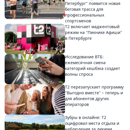
Петербург" появится новая
беговая трасса для
профессиональных
спортсменов
Т2 включает маджентовый
режим на "Пикнике Афиши"
в Петербурге
Исследование ВТБ:
ежемесячная смена
категорий кешбэка создает
волны спроса
Т2 перезапускает программу
"Выгодно вместе" – теперь и
для абонентов других
операторов
Зубры в онлайне: Т2
оцифровал места отдыха и
наблюдения за дикими