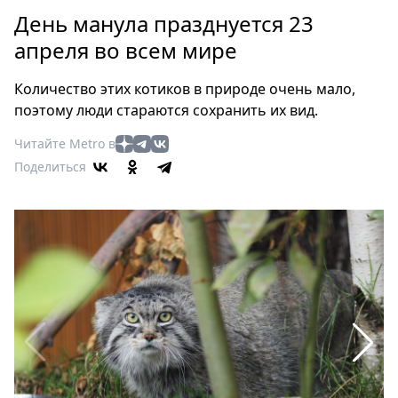
Петербург
День манула празднуется 23
Россия
апреля во всем мире
Мир
Здоровье
Количество этих котиков в природе очень мало,
Еда
поэтому люди стараются сохранить их вид.
Туризм
Читайте Metro в
Мода
Поделиться
Театр
Кино
Афиша
Книги
Выставки
Пресс-
релизы
О
Metro
Стримы