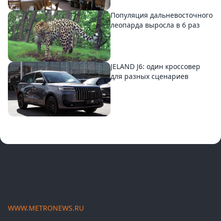
Популяция дальневосточного
леопарда выросла в 6 раз
JELAND J6: один кроссовер
для разных сценариев
WWW.METRONEWS.RU