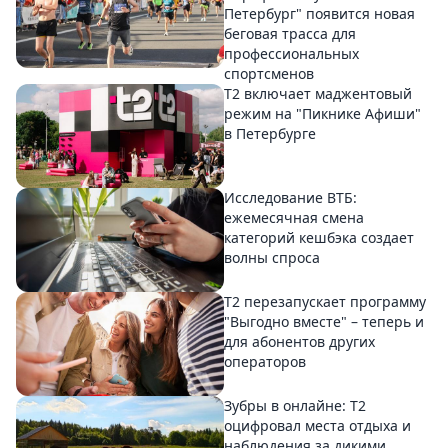
Петербург" появится новая
беговая трасса для
профессиональных
спортсменов
Т2 включает маджентовый
режим на "Пикнике Афиши"
в Петербурге
Исследование ВТБ:
ежемесячная смена
категорий кешбэка создает
волны спроса
Т2 перезапускает программу
"Выгодно вместе" – теперь и
для абонентов других
операторов
Зубры в онлайне: Т2
оцифровал места отдыха и
наблюдения за дикими