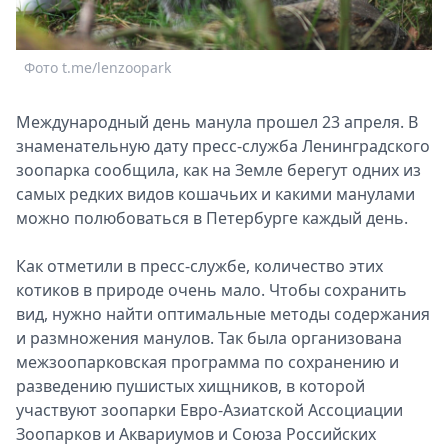
Спецпроекты
Звезды
Фото t.me/lenzoopark
Ф
Выборы
2026
Скачай
Международный день манула прошел 23 апреля. В
Metro
знаменательную дату пресс-служба Ленинградского
зоопарка сообщила, как на Земле берегут одних из
самых редких видов кошачьих и какими манулами
можно полюбоваться в Петербурге каждый день.
Как отметили в пресс-службе, количество этих
котиков в природе очень мало. Чтобы сохранить
вид, нужно найти оптимальные методы содержания
и размножения манулов. Так была организована
межзоопарковская программа по сохранению и
разведению пушистых хищников, в которой
участвуют зоопарки Евро-Азиатской Ассоциации
Зоопарков и Аквариумов и Союза Российских