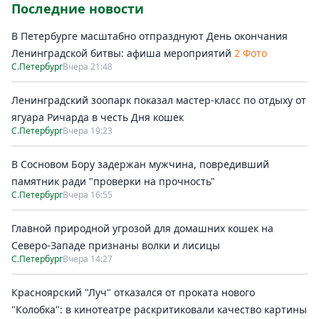
Последние новости
В Петербурге масштабно отпразднуют День окончания
Ленинградской битвы: афиша мероприятий
2 Фото
С.Петербург
Вчера 21:48
Ленинградский зоопарк показал мастер-класс по отдыху от
ягуара Ричарда в честь Дня кошек
С.Петербург
Вчера 19:23
В Сосновом Бору задержан мужчина, повредивший
памятник ради "проверки на прочность"
С.Петербург
Вчера 16:55
Главной природной угрозой для домашних кошек на
Северо-Западе признаны волки и лисицы
С.Петербург
Вчера 14:27
Красноярский "Луч" отказался от проката нового
"Колобка": в кинотеатре раскритиковали качество картины