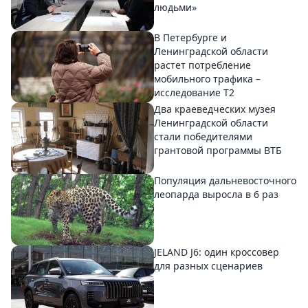
людьми»
В Петербурге и
Ленинградской области
растет потребление
мобильного трафика –
исследование T2
Два краеведческих музея
Ленинградской области
стали победителями
грантовой программы ВТБ
Популяция дальневосточного
леопарда выросла в 6 раз
JELAND J6: один кроссовер
для разных сценариев