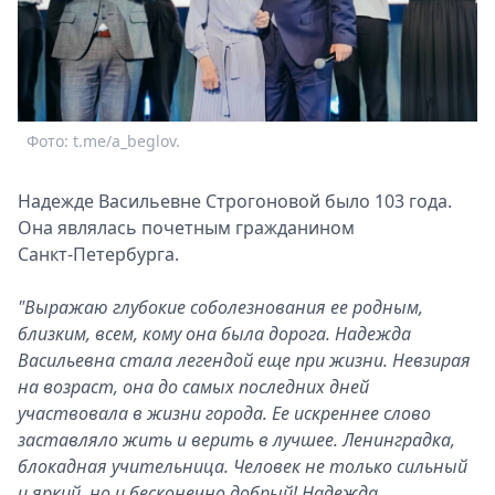
Спецпроекты
Звезды
Выборы
2026
Скачай
Фото: t.me/a_beglov.
Metro
Надежде Васильевне Строгоновой было 103 года.
Она являлась почетным гражданином
Санкт‑Петербурга.
"Выражаю глубокие соболезнования ее родным,
близким, всем, кому она была дорога. Надежда
Васильевна стала легендой еще при жизни. Невзирая
на возраст, она до самых последних дней
участвовала в жизни города. Ее искреннее слово
заставляло жить и верить в лучшее. Ленинградка,
блокадная учительница. Человек не только сильный
и яркий, но и бесконечно добрый! Надежда