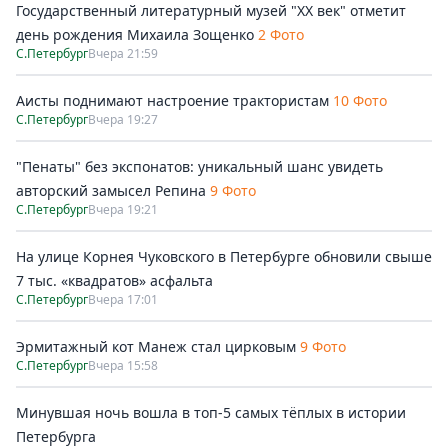
Государственный литературный музей "ХХ век" отметит
день рождения Михаила Зощенко
2 Фото
С.Петербург
Вчера 21:59
Аисты поднимают настроение трактористам
10 Фото
С.Петербург
Вчера 19:27
"Пенаты" без экспонатов: уникальный шанс увидеть
авторский замысел Репина
9 Фото
С.Петербург
Вчера 19:21
На улице Корнея Чуковского в Петербурге обновили свыше
7 тыс. «квадратов» асфальта
С.Петербург
Вчера 17:01
Эрмитажный кот Манеж стал цирковым
9 Фото
С.Петербург
Вчера 15:58
Минувшая ночь вошла в топ-5 самых тёплых в истории
Петербурга