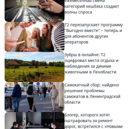
ежемесячная смена
категорий кешбэка создает
волны спроса
Т2 перезапускает программу
"Выгодно вместе" – теперь и
для абонентов других
операторов
Зубры в онлайне: Т2
оцифровал места отдыха и
наблюдения за дикими
животными в Ленобласти
Самокатный сбор: найдено
решение проблемы
самокатов в Ленинградской
области
Блогер, которого хотят
оштрафовать за ремонт
дорог, встретился с «Новыми