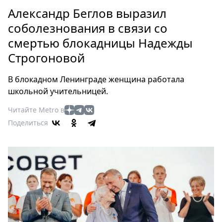
Петербург
Александр Беглов выразил
Россия
соболезнования в связи со
Мир
смертью блокадницы Надежды
Здоровье
Строгоновой
Еда
Туризм
В блокадном Ленинграде женщина работала
Мода
школьной учительницей.
Театр
Читайте Metro в
Кино
Поделиться
Афиша
Книги
Выставки
Пресс-
релизы
О
Metro
Стримы