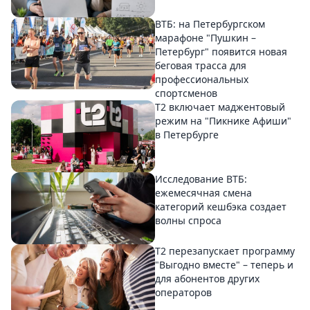
ВТБ: на Петербургском
марафоне "Пушкин –
Петербург" появится новая
беговая трасса для
профессиональных
спортсменов
Т2 включает маджентовый
режим на "Пикнике Афиши"
в Петербурге
Исследование ВТБ:
ежемесячная смена
категорий кешбэка создает
волны спроса
Т2 перезапускает программу
"Выгодно вместе" – теперь и
для абонентов других
операторов