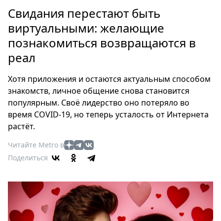
Петербург
Свидания перестают быть
Россия
виртуальными: желающие
Мир
познакомиться возвращаются в
Здоровье
реал
Еда
Туризм
Хотя приложения и остаются актуальным способом
Мода
знакомств, личное общение снова становится
Театр
популярным. Своё лидерство оно потеряло во
Кино
время COVID-19, но теперь усталость от Интернета
Афиша
растёт.
Книги
Читайте Metro в
Выставки
Поделиться
Пресс-
релизы
О
Metro
Стримы