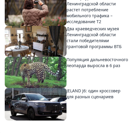
Ленинградской области
растет потребление
мобильного трафика –
исследование T2
Два краеведческих музея
Ленинградской области
стали победителями
грантовой программы ВТБ
Популяция дальневосточного
леопарда выросла в 6 раз
JELAND J6: один кроссовер
для разных сценариев