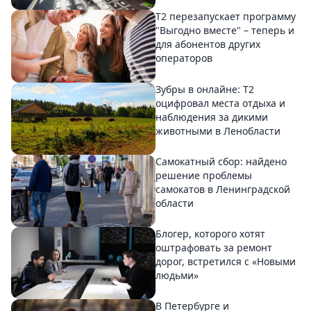
Т2 перезапускает программу
"Выгодно вместе" – теперь и
для абонентов других
операторов
Зубры в онлайне: Т2
оцифровал места отдыха и
наблюдения за дикими
животными в Ленобласти
Самокатный сбор: найдено
решение проблемы
самокатов в Ленинградской
области
Блогер, которого хотят
оштрафовать за ремонт
дорог, встретился с «Новыми
людьми»
В Петербурге и