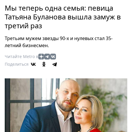
Петербург
Мы теперь одна семья: певица
Россия
Татьяна Буланова вышла замуж в
Мир
третий раз
Здоровье
Еда
Третьим мужем звезды 90-х и нулевых стал 35-
Туризм
летний бизнесмен.
Мода
Читайте Metro в
Театр
Поделиться
Кино
Афиша
Книги
Выставки
Пресс-
релизы
О
Metro
Стримы