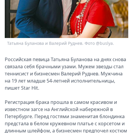
Спецпроекты
Звезды
Выборы
2026
Скачай
Metro
Татьяна Буланова и Валерий Руднев. Фото @buslya.
Российская певица Татьяна Буланова на днях снова
связала себя брачными узами. Мужем звезды стал
теннисист и бизнесмен Валерий Руднев. Мужчина
на 19 лет младше 54-летней исполнительницы,
пишет Star Hit.
Регистрация брака прошла в самом красивом и
известном загсе на Английской набережной в
Петербурге. Перед гостями знаменитая блондинка
предстала в белом кружевном платье с корсетом и
длинным шлейфом, а бизнесмен предпочел костюм