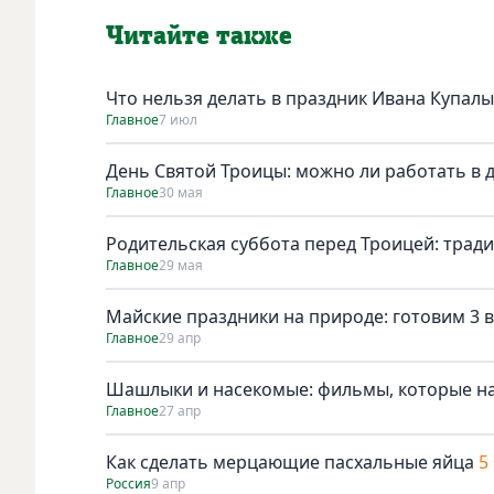
Читайте также
Что нельзя делать в праздник Ивана Купалы
Главное
7 июл
День Святой Троицы: можно ли работать в 
Главное
30 мая
Родительская суббота перед Троицей: трад
Главное
29 мая
Майские праздники на природе: готовим 3 в
Главное
29 апр
Шашлыки и насекомые: фильмы, которые н
Главное
27 апр
Как сделать мерцающие пасхальные яйца
5
Россия
9 апр