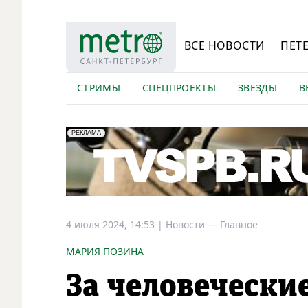
ВСЕ НОВОСТИ
ПЕТ
СТРИМЫ
СПЕЦПРОЕКТЫ
ЗВЕЗДЫ
В
erid: LdtCK5Efv
АО "ГАТР", ИНН: 7841320717
РЕКЛАМА
4 июля 2024, 14:53
|
Новости —
Главное
МАРИЯ ПОЗИНА
За человечески