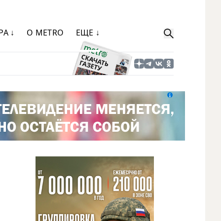
РА ↓
О METRO
ЕЩЕ ↓