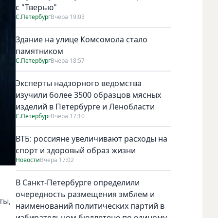
с "Тверью"
С.Петербург
Вчера 19:03
Здание на улице Комсомола стало
памятником
С.Петербург
Вчера 18:57
Эксперты надзорного ведомства
изучили более 3500 образцов мясных
изделий в Петербурге и Ленобласти
С.Петербург
Вчера 17:10
ВТБ: россияне увеличивают расходы на
спорт и здоровый образ жизни
Новости
Вчера 17:02
В Санкт-Петербурге определили
очередность размещения эмблем и
ты,
наименований политических партий в
избирательном бюллетене по единому