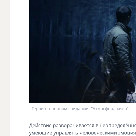
Герои на первом свидании. "Атмосфера кино".
Действие разворачивается в неопределённ
умеющие управлять человеческими эмоциям