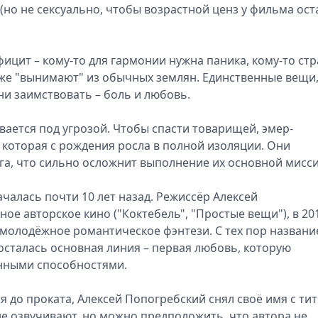
 (но не сексуально, чтобы возрастной ценз у фильма ост
ицит – кому-то для гармонии нужна паника, кому-то стр
оже "вынимают" из обычных землян. Единственные вещи
ни заимствовать – боль и любовь.
ается под угрозой. Чтобы спасти товарищей, эмер-
 которая с рождения росла в полной изоляции. Они
уга, что сильно осложнит выполнение их основной мисси
чалась почти 10 лет назад. Режиссёр Алексей
ое авторское кино ("Коктебель", "Простые вещи"), в 20
 молодёжное романтическое фэнтези. С тех пор названи
осталась основная линия – первая любовь, которую
нными способностями.
я до проката, Алексей Попогребский снял своё имя с тит
е озвучивают, но можно предположить, что автора не