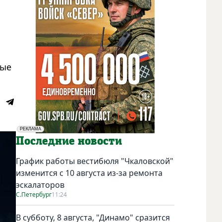
рые
РЕКЛАМА
Социальная реклама
Последние новости
График работы вестибюля "Чкаловской"
изменится с 10 августа из-за ремонта
эскалаторов
С.Петербург
11:24
В субботу, 8 августа, "Динамо" сразится