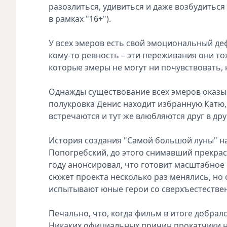
разозлиться, удивиться и даже возбудиться
в рамках "16+").
У всех эмеров есть свой эмоциональный деф
кому-то ревность – эти переживания они т
которые эмеры не могут ни почувствовать, 
Однажды существование всех эмеров оказыв
полукровка Денис находит избранную Катю,
встречаются и тут же влюбляются друг в др
История создания "Самой большой луны" на
Попогребский, до этого снимавший прекрасн
году анонсировал, что готовит масштабное
сюжет проекта несколько раз менялись, но 
испытывают юные герои со сверхъестестве
Печально, что, когда фильм в итоге добралс
Никаких официальных причин прокатчики н