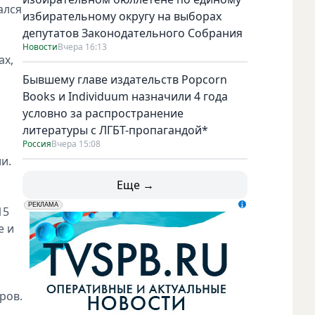
ался
избирательному округу на выборах
депутатов Законодательного Собрания
Новости
Вчера 16:13
ах,
,
Бывшему главе издательств Popcorn
Books и Individuum назначили 4 года
условно за распространение
литературы с ЛГБТ-пропагандой*
Россия
Вчера 15:08
и.
Еще →
erid: LdtCK5udn
АО "ГАТР", ИНН: 7841320717
РЕКЛАМА
15
е и
ров.