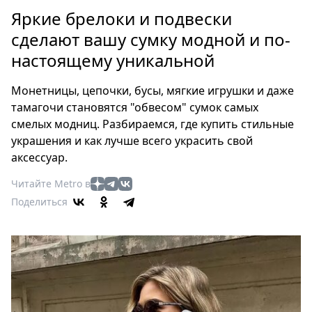
Петербург
Яркие брелоки и подвески
Россия
сделают вашу сумку модной и по-
Мир
настоящему уникальной
Здоровье
Еда
Монетницы, цепочки, бусы, мягкие игрушки и даже
Туризм
тамагочи становятся "обвесом" сумок самых
Мода
смелых модниц. Разбираемся, где купить стильные
Театр
украшения и как лучше всего украсить свой
Кино
аксессуар.
Афиша
Читайте Metro в
Книги
Поделиться
Выставки
Пресс-
релизы
О
Metro
Стримы