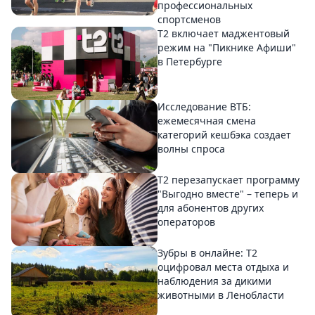
профессиональных
спортсменов
Т2 включает маджентовый
режим на "Пикнике Афиши"
в Петербурге
Исследование ВТБ:
ежемесячная смена
категорий кешбэка создает
волны спроса
Т2 перезапускает программу
"Выгодно вместе" – теперь и
для абонентов других
операторов
Зубры в онлайне: Т2
оцифровал места отдыха и
наблюдения за дикими
животными в Ленобласти