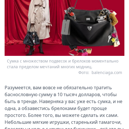
Сумка с множеством подвесок и брелоков моментально
стала пределом мечтаний многих модниц.
Фото:
balenciaga.com
Разумеется, вам вовсе не обязательно тратить
баснословную сумму в 10 тысяч долларов, чтобы
быть в тренде. Наверняка у вас уже есть сумка, и не
одна, а обзавестись брелоками будет проще
простого. Более того, вы можете сделать их сами.
Небольшие мягкие игрушки, старенький тамагочи,
браслеты и колье с крупными бусинами – всё это вы