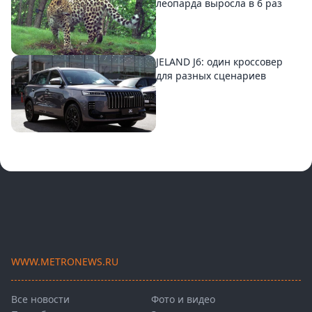
леопарда выросла в 6 раз
JELAND J6: один кроссовер
для разных сценариев
WWW.METRONEWS.RU
Все новости
Фото и видео