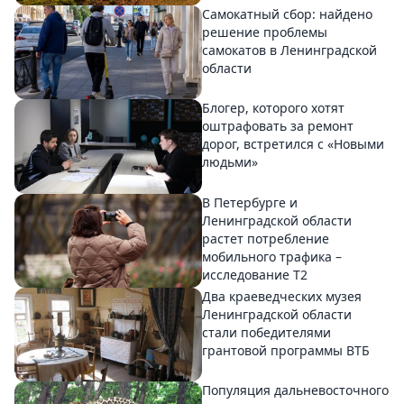
Самокатный сбор: найдено
решение проблемы
самокатов в Ленинградской
области
Блогер, которого хотят
оштрафовать за ремонт
дорог, встретился с «Новыми
людьми»
В Петербурге и
Ленинградской области
растет потребление
мобильного трафика –
исследование T2
Два краеведческих музея
Ленинградской области
стали победителями
грантовой программы ВТБ
Популяция дальневосточного