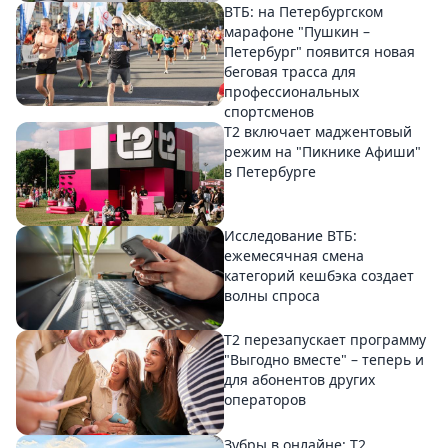
ВТБ: на Петербургском
марафоне "Пушкин –
Петербург" появится новая
беговая трасса для
профессиональных
спортсменов
Т2 включает маджентовый
режим на "Пикнике Афиши"
в Петербурге
Исследование ВТБ:
ежемесячная смена
категорий кешбэка создает
волны спроса
Т2 перезапускает программу
"Выгодно вместе" – теперь и
для абонентов других
операторов
Зубры в онлайне: Т2