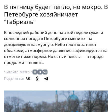
Петербург
В пятницу будет тепло, но мокро. В
Россия
Петербурге хозяйничает
Мир
"Габриэль"
Здоровье
Еда
В последний рабочий день на этой неделе сухая и
Туризм
солнечная погода в Петербурге сменится на
Мода
дождливую и пасмурную. Небо плотно затянет
Театр
облаками, атмосферное давление зафиксируется на
Кино
отметке ниже нормы. Но есть и плюсы — в городе
продолжит теплеть.
Афиша
Книги
Читайте Metro в
Выставки
Поделиться
Пресс-
релизы
О
Metro
Стримы