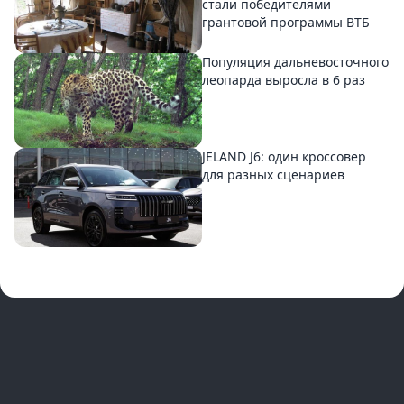
стали победителями
грантовой программы ВТБ
Популяция дальневосточного
леопарда выросла в 6 раз
JELAND J6: один кроссовер
для разных сценариев