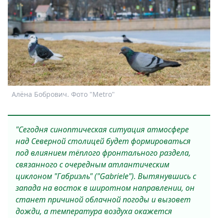
Спецпроекты
Звезды
Выборы
2026
Скачай
Metro
Алёна Бобрович. Фото "Metro"
"Сегодня синоптическая ситуация атмосфере
над Северной столицей будет формироваться
под влиянием тёплого фронтального раздела,
связанного с очередным атлантическим
циклоном "Габриэль" ("Gabriele"). Вытянувшись с
запада на восток в широтном направлении, он
станет причиной облачной погоды и вызовет
дожди, а температура воздуха окажется