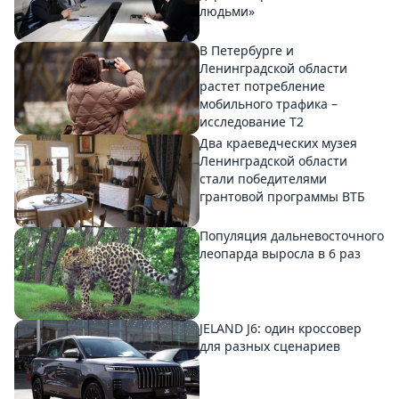
людьми»
В Петербурге и
Ленинградской области
растет потребление
мобильного трафика –
исследование T2
Два краеведческих музея
Ленинградской области
стали победителями
грантовой программы ВТБ
Популяция дальневосточного
леопарда выросла в 6 раз
JELAND J6: один кроссовер
для разных сценариев