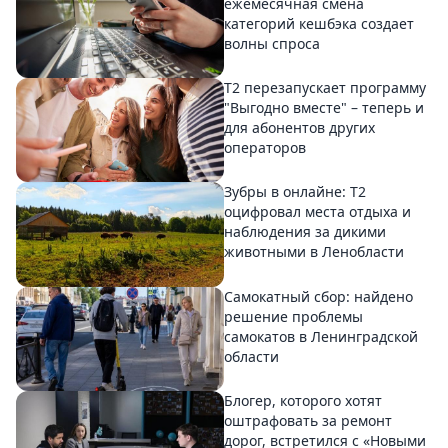
ежемесячная смена
категорий кешбэка создает
волны спроса
Т2 перезапускает программу
"Выгодно вместе" – теперь и
для абонентов других
операторов
Зубры в онлайне: Т2
оцифровал места отдыха и
наблюдения за дикими
животными в Ленобласти
Самокатный сбор: найдено
решение проблемы
самокатов в Ленинградской
области
Блогер, которого хотят
оштрафовать за ремонт
дорог, встретился с «Новыми