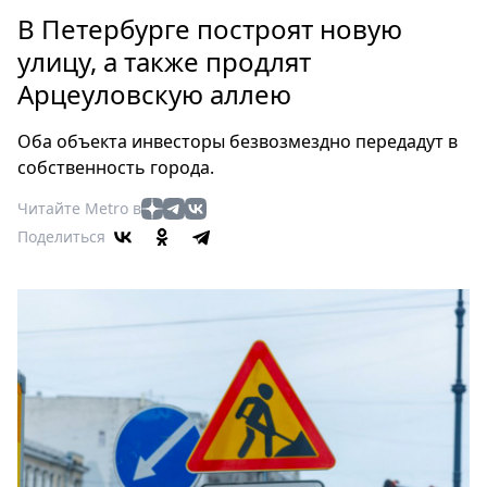
Петербург
В Петербурге построят новую
Россия
улицу, а также продлят
Мир
Арцеуловскую аллею
Здоровье
Еда
Оба объекта инвесторы безвозмездно передадут в
Туризм
собственность города.
Мода
Читайте Metro в
Театр
Поделиться
Кино
Афиша
Книги
Выставки
Пресс-
релизы
О
Metro
Стримы