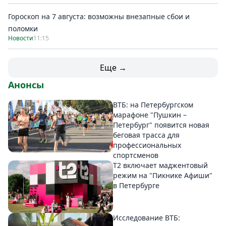
Гороскоп на 7 августа: возможны внезапные сбои и
поломки
Новости
11:15
Еще →
Анонсы
ВТБ: на Петербургском
марафоне "Пушкин –
Петербург" появится новая
беговая трасса для
профессиональных
спортсменов
Т2 включает маджентовый
режим на "Пикнике Афиши"
в Петербурге
Исследование ВТБ: