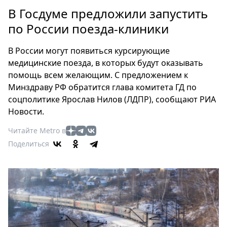
Петербург
В Госдуме предложили запустить
Россия
по России поезда-клиники
Мир
Здоровье
В России могут появиться курсирующие
Еда
медицинские поезда, в которых будут оказывать
Туризм
помощь всем желающим. С предложением к
Мода
Минздраву РФ обратится глава комитета ГД по
Театр
соцполитике Ярослав Нилов (ЛДПР), сообщают РИА
Новости.
Кино
Афиша
Читайте Metro в
Книги
Поделиться
Выставки
Пресс-
релизы
О
Metro
Стримы