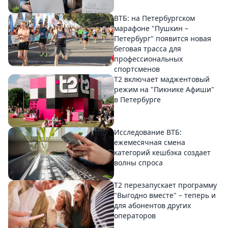
ВТБ: на Петербургском
марафоне "Пушкин –
Петербург" появится новая
беговая трасса для
профессиональных
спортсменов
Т2 включает маджентовый
режим на "Пикнике Афиши"
в Петербурге
Исследование ВТБ:
ежемесячная смена
категорий кешбэка создает
волны спроса
Т2 перезапускает программу
"Выгодно вместе" – теперь и
для абонентов других
операторов