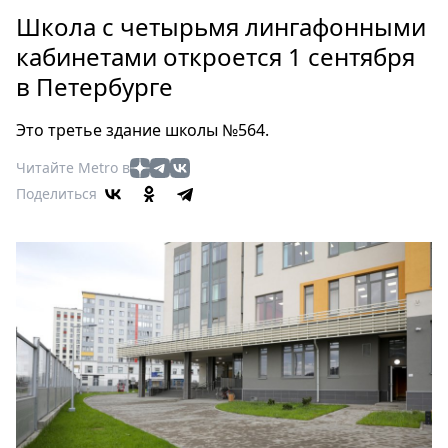
Петербург
Школа с четырьмя лингафонными
Россия
кабинетами откроется 1 сентября
Мир
в Петербурге
Здоровье
Еда
Это третье здание школы №564.
Туризм
Мода
Читайте Metro в
Поделиться
Театр
Кино
Афиша
Книги
Выставки
Пресс-
релизы
О
Metro
Стримы