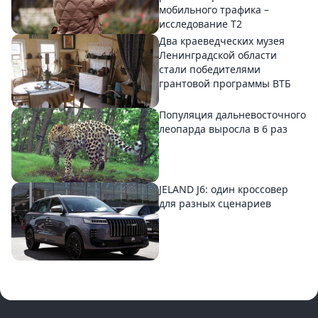
мобильного трафика –
исследование T2
Два краеведческих музея
Ленинградской области
стали победителями
грантовой программы ВТБ
Популяция дальневосточного
леопарда выросла в 6 раз
JELAND J6: один кроссовер
для разных сценариев