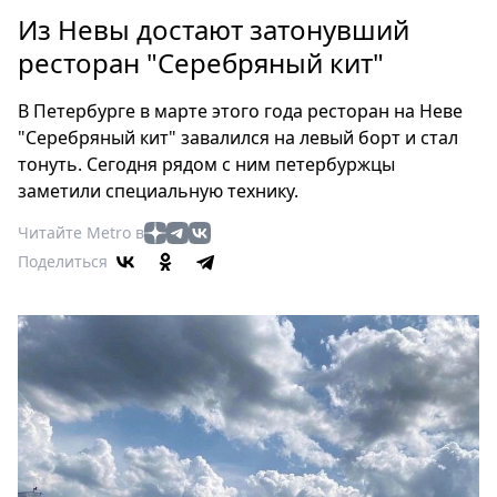
Петербург
Из Невы достают затонувший
Россия
ресторан "Серебряный кит"
Мир
Здоровье
В Петербурге в марте этого года ресторан на Неве
Еда
"Серебряный кит" завалился на левый борт и стал
Туризм
тонуть. Сегодня рядом с ним петербуржцы
Мода
заметили специальную технику.
Театр
Читайте Metro в
Кино
Поделиться
Афиша
Книги
Выставки
Пресс-
релизы
О
Metro
Стримы