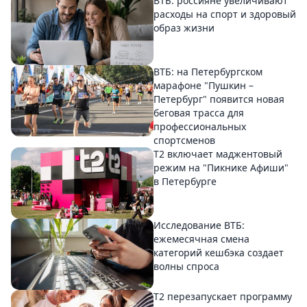
ВТБ: россияне увеличивают
расходы на спорт и здоровый
образ жизни
ВТБ: на Петербургском
марафоне "Пушкин –
Петербург" появится новая
беговая трасса для
профессиональных
спортсменов
Т2 включает маджентовый
режим на "Пикнике Афиши"
в Петербурге
Исследование ВТБ:
ежемесячная смена
категорий кешбэка создает
волны спроса
Т2 перезапускает программу