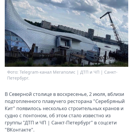
Спецпроекты
Звезды
Выборы
2026
Скачай
Metro
Фото: Telegram-канал Мегаполис | ДТП и ЧП | Санкт-
Петербург.
В Северной столице в воскресенье, 2 июля, вблизи
подтопленного плавучего ресторана "Серебряный
Кит" появилось несколько строительных кранов и
судно с понтоном, об этом стало известно из
группы "ДТП и ЧП | Санкт-Петербург" в соцсети
"ВКонтакте".