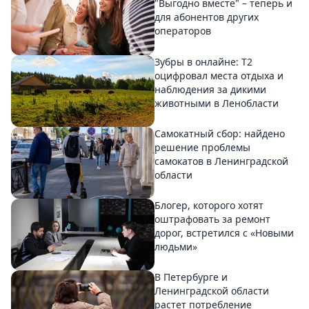
"Выгодно вместе" – теперь и
для абонентов других
операторов
Зубры в онлайне: Т2
оцифровал места отдыха и
наблюдения за дикими
животными в Ленобласти
Самокатный сбор: найдено
решение проблемы
самокатов в Ленинградской
области
Блогер, которого хотят
оштрафовать за ремонт
дорог, встретился с «Новыми
людьми»
В Петербурге и
Ленинградской области
растет потребление