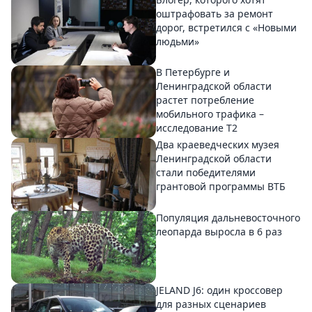
оштрафовать за ремонт
дорог, встретился с «Новыми
людьми»
В Петербурге и
Ленинградской области
растет потребление
мобильного трафика –
исследование T2
Два краеведческих музея
Ленинградской области
стали победителями
грантовой программы ВТБ
Популяция дальневосточного
леопарда выросла в 6 раз
JELAND J6: один кроссовер
для разных сценариев