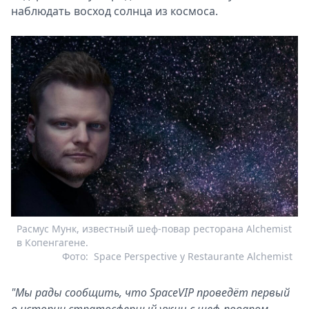
наблюдать восход солнца из космоса.
Расмус Мунк, известный шеф-повар ресторана Alchemist
в Копенгагене.
Фото:
Space Perspective y Restaurante Alchemist
"Мы рады сообщить, что SpaceVIP проведёт первый
в истории стратосферный ужин с шеф-поваром