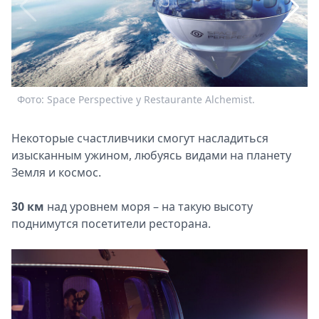
Спецпроекты
Звезды
Выборы
2026
Скачай
Фото: Space Perspective y Restaurante Alchemist.
Ф
Metro
Некоторые счастливчики смогут насладиться
изысканным ужином, любуясь видами на планету
Земля и космос.
30 км
над уровнем моря – на такую высоту
поднимутся посетители ресторана.