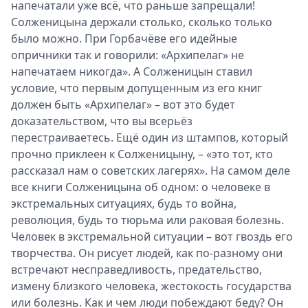
напечатали уже всё, что раньше запрещали!
Солженицына держали столько, сколько только
было можно. При Горбачёве его идейные
опричники так и говорили: «Архипелаг» не
напечатаем никогда». А Солженицын ставил
условие, что первым допущенным из его книг
должен быть «Архипелаг» – вот это будет
доказательством, что вы всерьёз
перестраиваетесь. Ещё один из штампов, который
прочно приклеен к Солженицыну, – «это тот, кто
рассказал нам о советских лагерях». На самом деле
все книги Солженицына об одном: о человеке в
экстремальных ситуациях, будь то война,
революция, будь то тюрьма или раковая болезнь.
Человек в экстремальной ситуации – вот гвоздь его
творчества. Он рисует людей, как по-разному они
встречают несправедливость, предательство,
измену близкого человека, жестокость государства
или болезнь. Как и чем люди побеждают беду? Он