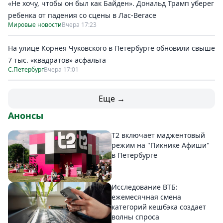
«Не хочу, чтобы он был как Байден». Дональд Трамп уберег
ребенка от падения со сцены в Лас-Вегасе
Мировые новости
Вчера 17:23
На улице Корнея Чуковского в Петербурге обновили свыше
7 тыс. «квадратов» асфальта
С.Петербург
Вчера 17:01
Еще →
Анонсы
Т2 включает маджентовый
режим на "Пикнике Афиши"
в Петербурге
Исследование ВТБ:
ежемесячная смена
категорий кешбэка создает
волны спроса