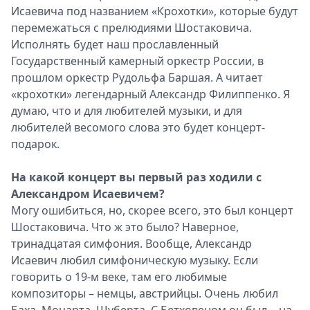
Исаевича под названием «Крохотки», которые будут
Спецпроекты
перемежаться с прелюдиями Шостаковича.
Звезды
Исполнять будет наш прославленный
Выборы
Государственный камерный оркестр России, в
2026
прошлом оркестр Рудольфа Баршая. А читает
Скачай
«крохотки» легендарный Александр Филиппенко. Я
Metro
думаю, что и для любителей музыки, и для
любителей весомого слова это будет концерт-
подарок.
На какой концерт вы первый раз ходили с
Александром Исаевичем?
Могу ошибиться, но, скорее всего, это был концерт
Шостаковича. Что ж это было? Наверное,
тринадцатая симфония. Вообще, Александр
Исаевич любил симфоническую музыку. Если
говорить о 19-м веке, там его любимые
композиторы – немцы, австрийцы. Очень любил