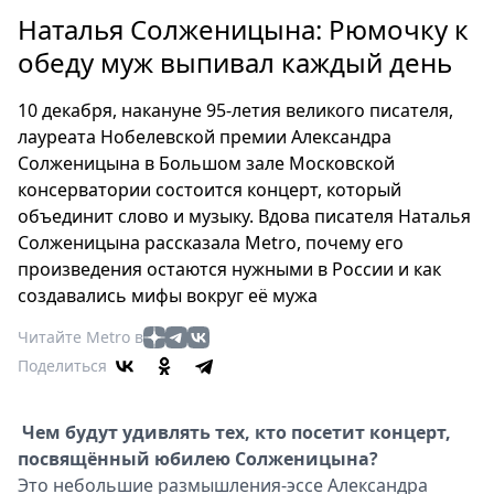
Петербург
Наталья Солженицына: Рюмочку к
Россия
обеду муж выпивал каждый день
Мир
Здоровье
10 декабря, накануне 95-летия великого писателя,
Еда
лауреата Нобелевской премии Александра
Туризм
Солженицына в Большом зале Московской
Мода
консерватории состоится концерт, который
Театр
объединит слово и музыку. Вдова писателя Наталья
Солженицына рассказала Metro, почему его
Кино
произведения остаются нужными в России и как
Афиша
создавались мифы вокруг её мужа
Книги
Читайте Metro в
Выставки
Поделиться
Пресс-
релизы
О
Чем будут удивлять тех, кто посетит концерт,
посвящённый юбилею Солженицына?
Metro
Это небольшие размышления-эссе Александра
Стримы