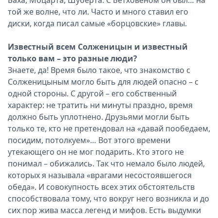
Баха, Моцарта, Шуберта. С Бетховеном он был… на
той же волне, что ли. Часто и много ставил его
диски, когда писал самые «борцовские» главы.
Известный всем Солженицын и известный
только вам – это разные люди?
Знаете, да! Время было такое, что знакомство с
Солженицыным могло быть для людей опасно – с
одной стороны. С другой – его собственный
характер: не тратить ни минуты праздно, время
должно быть уплотнено. Друзьями могли быть
только те, кто не претендовал на «давай пообедаем,
посидим, потолкуем»… Вот этого времени
утекающего он не мог подарить. Кто этого не
понимал – обижались. Так что немало было людей,
которых я называла «врагами несостоявшегося
обеда». И совокупность всех этих обстоятельств
способствовала тому, что вокруг него возникла и до
сих пор жива масса легенд и мифов. Есть выдумки