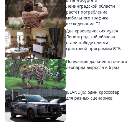
В Петербурге и
Ленинградской области
растет потребление
мобильного трафика –
исследование T2
Два краеведческих музея
Ленинградской области
стали победителями
грантовой программы ВТБ
Популяция дальневосточного
леопарда выросла в 6 раз
JELAND J6: один кроссовер
для разных сценариев