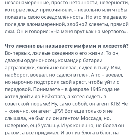
незлонамеренные, просто неточности, неверности,
которые люди присочиняли, – невольно или чтобы
показать свою осведомлённость. Но это же давало
поле для злонамеренной, злобной клеветы, прямой
лжи. Он и говорил: «На меня врут как на мёртвого».
Что именно вы называете мифами и клеветой?
Во-первых, лживые сведения о его жизни. То он,
дважды орденоносец, командир батареи
артразведки, якобы не воевал, сидел в тылу. Или,
наоборот, воевал, но сдался в плен. А то – воевал,
но нарочно подстроил свой арест, чтобы уйти с
передовой. Понимаете – в феврале 1945 года не
хотел дойти до Рейхстага, а хотел сидеть в
советской тюрьме! Ну, само собой, он агент КГБ! Нет
– конечно, он агент ЦРУ! Вот еще только я не
слышала, не был ли он агентом Моссада, но,
наверное, ещё услышу. И уж конечно, не болел он
раком, а всё придумал. И вот из блога в блог, на