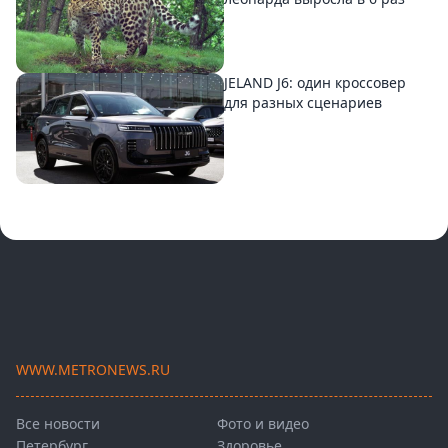
JELAND J6: один кроссовер
для разных сценариев
WWW.METRONEWS.RU
Все новости
Фото и видео
Петербург
Здоровье