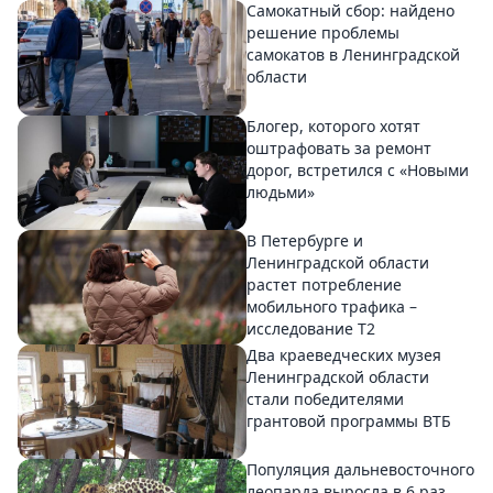
Самокатный сбор: найдено
решение проблемы
самокатов в Ленинградской
области
Блогер, которого хотят
оштрафовать за ремонт
дорог, встретился с «Новыми
людьми»
В Петербурге и
Ленинградской области
растет потребление
мобильного трафика –
исследование T2
Два краеведческих музея
Ленинградской области
стали победителями
грантовой программы ВТБ
Популяция дальневосточного
леопарда выросла в 6 раз