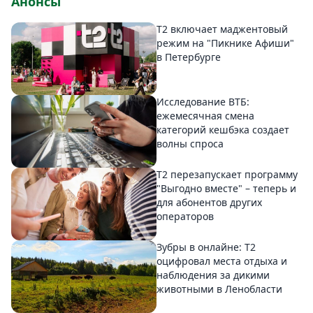
Анонсы
Т2 включает маджентовый
режим на "Пикнике Афиши"
в Петербурге
Исследование ВТБ:
ежемесячная смена
категорий кешбэка создает
волны спроса
Т2 перезапускает программу
"Выгодно вместе" – теперь и
для абонентов других
операторов
Зубры в онлайне: Т2
оцифровал места отдыха и
наблюдения за дикими
животными в Ленобласти