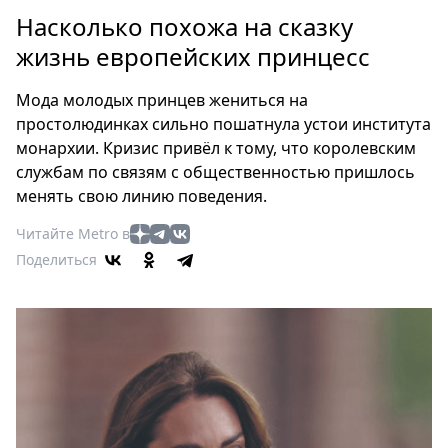
Петербург
Насколько похожа на сказку
Россия
жизнь европейских принцесс
Мир
Здоровье
Moда молодых принцев жениться на
Еда
простолюдинках сильно пошатнула устои института
Туризм
монархии. Кризис привёл к тому, что королевским
Мода
службам по связям с общественностью пришлось
Театр
менять свою линию поведения.
Кино
Читайте Metro в
Афиша
Поделиться
Книги
Выставки
Пресс-
релизы
О
Metro
Стримы