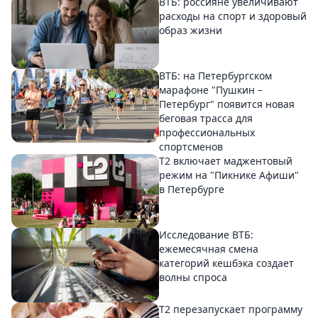
ВТБ: россияне увеличивают
расходы на спорт и здоровый
образ жизни
ВТБ: на Петербургском
марафоне "Пушкин –
Петербург" появится новая
беговая трасса для
профессиональных
спортсменов
Т2 включает маджентовый
режим на "Пикнике Афиши"
в Петербурге
Исследование ВТБ:
ежемесячная смена
категорий кешбэка создает
волны спроса
Т2 перезапускает программу