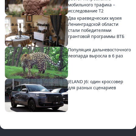
мобильного трафика –
исследование T2
Два краеведческих музея
Ленинградской области
стали победителями
грантовой программы ВТБ
Популяция дальневосточного
леопарда выросла в 6 раз
JELAND J6: один кроссовер
для разных сценариев