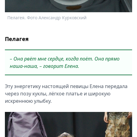
Пелагея. Фото Александр Курковский
Н
Пелагея
– Она рвёт мне сердце, когда поёт. Она прямо
наша-наша, – говорит Елена.
Эту энергетику настоящей певицы Елена передала
через позу куклы, лёгкое платье и широкую
искреннюю улыбку.