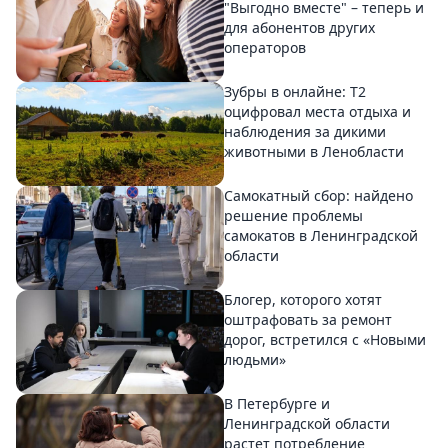
"Выгодно вместе" – теперь и
для абонентов других
операторов
Зубры в онлайне: Т2
оцифровал места отдыха и
наблюдения за дикими
животными в Ленобласти
Самокатный сбор: найдено
решение проблемы
самокатов в Ленинградской
области
Блогер, которого хотят
оштрафовать за ремонт
дорог, встретился с «Новыми
людьми»
В Петербурге и
Ленинградской области
растет потребление