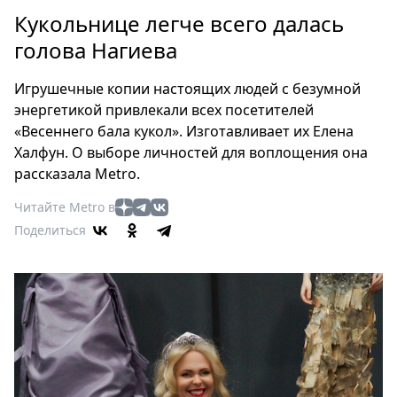
Петербург
Кукольнице легче всего далась
Россия
голова Нагиева
Мир
Здоровье
Игрушечные копии настоящих людей с безумной
Еда
энергетикой привлекали всех посетителей
Туризм
«Весеннего бала кукол». Изготавливает их Елена
Мода
Халфун. О выборе личностей для воплощения она
Театр
рассказала Metro.
Кино
Читайте Metro в
Афиша
Поделиться
Книги
Выставки
Пресс-
релизы
О
Metro
Стримы