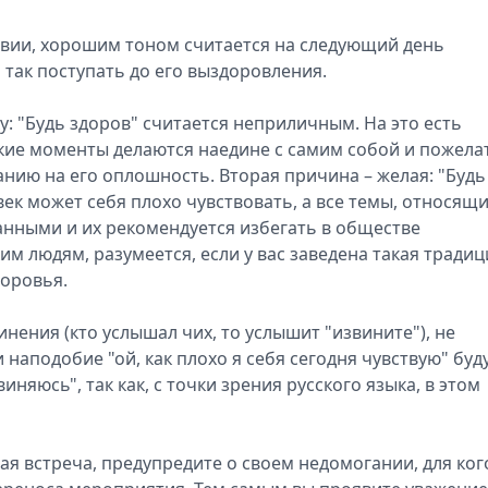
вии, хорошим тоном считается на следующий день
так поступать до его выздоровления.
: "Будь здоров" считается неприличным. На это есть
ские моменты делаются наедине с самим собой и пожела
нию на его оплошность. Вторая причина – желая: "Будь
век может себя плохо чувствовать, а все темы, относящ
анными и их рекомендуется избегать в обществе
м людям, разумеется, если у вас заведена такая традиц
доровья.
нения (кто услышал чих, то услышит "извините"), не
наподобие "ой, как плохо я себя сегодня чувствую" буд
няюсь", так как, с точки зрения русского языка, в этом
ая встреча, предупредите о своем недомогании, для ког