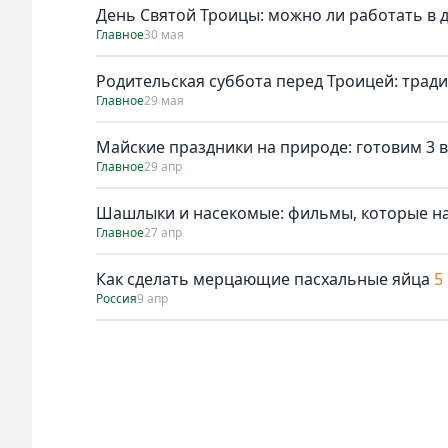
День Святой Троицы: можно ли работать в 
Главное
30 мая
Родительская суббота перед Троицей: трад
Главное
29 мая
Майские праздники на природе: готовим 3 в
Главное
29 апр
Шашлыки и насекомые: фильмы, которые н
Главное
27 апр
Как сделать мерцающие пасхальные яйца
5
Россия
9 апр