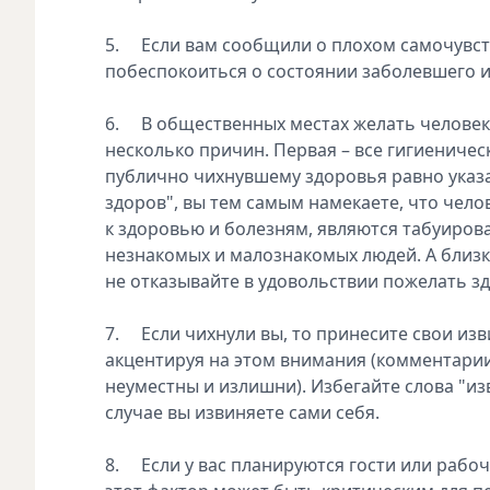
5. Если вам сообщили о плохом самочувст
побеспокоиться о состоянии заболевшего и 
6. В общественных местах желать человеку
несколько причин. Первая – все гигиениче
публично чихнувшему здоровья равно указа
здоров", вы тем самым намекаете, что чело
к здоровью и болезням, являются табуиров
незнакомых и малознакомых людей. А близки
не отказывайте в удовольствии пожелать з
7. Если чихнули вы, то принесите свои изви
акцентируя на этом внимания (комментарии 
неуместны и излишни). Избегайте слова "изви
случае вы извиняете сами себя.
8. Если у вас планируются гости или рабоч