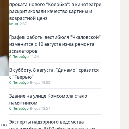
проката нового "Колобка": в кинотеатре
раскритиковали качество картины и
возрастной ценз
Кино
12:37
График работы вестибюля "Чкаловской"
изменится с 10 августа из-за ремонта
эскалаторов
С.Петербург
11:24
В субботу, 8 августа, "Динамо" сразится
с "Тверью"
С.Петербург
Вчера 19:03
Здание на улице Комсомола стало
памятником
С.Петербург
Вчера 18:57
Эксперты надзорного ведомства
 по
изучили более 3500 образцов мясных