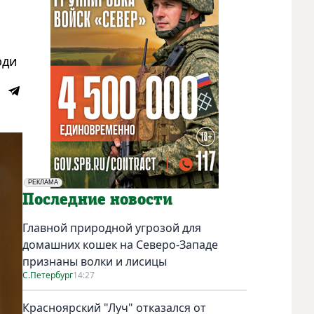
юди
РЕКЛАМА
Социальная реклама
Последние новости
Главной природной угрозой для
домашних кошек на Северо-Западе
признаны волки и лисицы
С.Петербург
14:27
Красноярский "Луч" отказался от