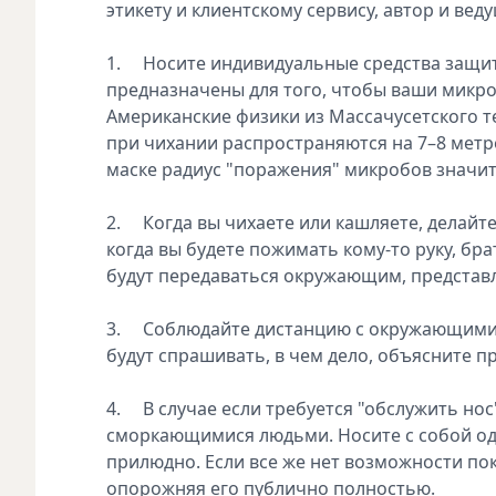
этикету и клиентскому сервису, автор и вед
1. Носите индивидуальные средства защит
предназначены для того, чтобы ваши микро
Американские физики из Массачусетского т
при чихании распространяются на 7–8 метро
маске радиус "поражения" микробов значит
2. Когда вы чихаете или кашляете, делайте
когда вы будете пожимать кому-то руку, бр
будут передаваться окружающим, представля
3. Соблюдайте дистанцию с окружающими н
будут спрашивать, в чем дело, объясните п
4. В случае если требуется "обслужить нос"
сморкающимися людьми. Носите с собой одн
прилюдно. Если все же нет возможности пок
опорожняя его публично полностью.