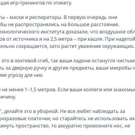
ущая игр-тренингов по этикету.
ы – маски и респираторы. В первую очередь они
бы не распространялись на большое расстояние.
ехнологического института доказали, что воздушное об
в от источника и на 2,5 метра – при кашле. При надето
ельно сокращается, зато растет уважение окружающих.
 это в локтевой сгиб, так ваши ладони останутся чистым
ать за дверную ручку и другие предметы, ваши микробы 
я угрозу для них.
е менее 1–1,5 метров. Если ваши коллеги или знакомы
ричину.
, делайте это в уборной. Не все любят наблюдать за
оразовые платочки, но старайтесь не использовать их
инуть пространство, то аккуратно промокните нос, не