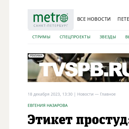
ВСЕ НОВОСТИ
ПЕТ
СТРИМЫ
СПЕЦПРОЕКТЫ
ЗВЕЗДЫ
В
erid: LdtCK5Efv
АО "ГАТР", ИНН: 7841320717
РЕКЛАМА
18 декабря 2023, 13:30
|
Новости —
Главное
ЕВГЕНИЯ НАЗАРОВА
Этикет простуд