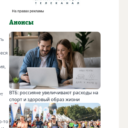
Анонсы
ть
иеся
ия,
ВТБ: россияне увеличивают расходы на
ут
спорт и здоровый образ жизни
о-то