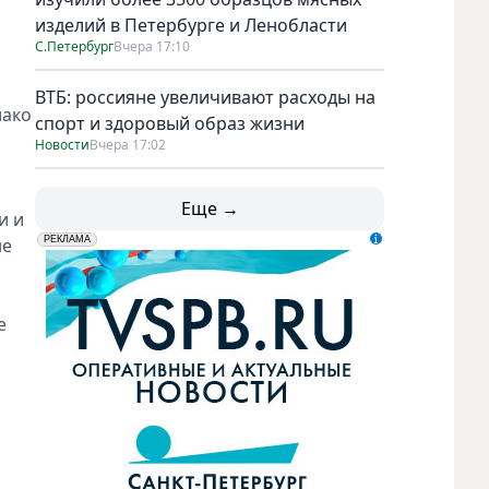
изделий в Петербурге и Ленобласти
С.Петербург
Вчера 17:10
ВТБ: россияне увеличивают расходы на
лако
спорт и здоровый образ жизни
й
Новости
Вчера 17:02
Еще →
и и
не
erid: LdtCK5udn
АО "ГАТР", ИНН: 7841320717
РЕКЛАМА
е