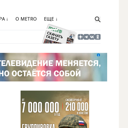
РА ↓
О METRO
ЕЩЕ ↓