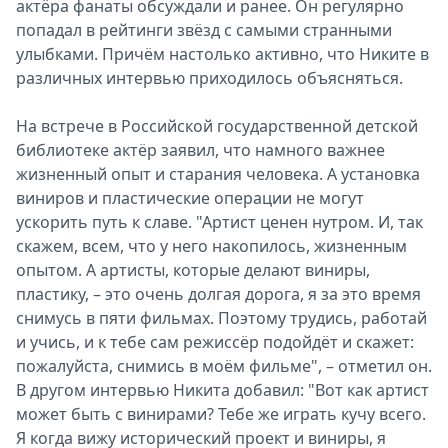
актёра фанаты обсуждали и ранее. Он регулярно
попадал в рейтинги звёзд с самыми странными
улыбками. Причём настолько активно, что Никите в
различных интервью приходилось объясняться.
На встрече в Российской государственной детской
библиотеке актёр заявил, что намного важнее
жизненный опыт и старания человека. А установка
виниров и пластические операции не могут
ускорить путь к славе. "Артист ценен нутром. И, так
скажем, всем, что у него накопилось, жизненным
опытом. А артисты, которые делают виниры,
пластику, – это очень долгая дорога, я за это время
снимусь в пяти фильмах. Поэтому трудись, работай
и учись, и к тебе сам режиссёр подойдёт и скажет:
пожалуйста, снимись в моём фильме", – отметил он.
В другом интервью Никита добавил: "Вот как артист
может быть с винирами? Тебе же играть кучу всего.
Я когда вижу исторический проект и виниры, я