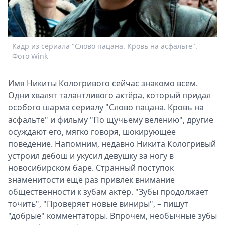
Спецпроекты
Звезды
Выборы
Кадр из сериала "Слово пацана. Кровь на асфальте".
2026
Фото Wink
Скачай
Metro
Имя Никиты Кологривого сейчас знакомо всем.
Одни хвалят талантливого актёра, который придал
особого шарма сериалу "Слово пацана. Кровь на
асфальте" и фильму "По щучьему велению", другие
осуждают его, мягко говоря, шокирующее
поведение. Напомним, недавно Никита Кологривый
устроил дебош и укусил девушку за ногу в
новосибирском баре. Странный поступок
знаменитости ещё раз привлёк внимание
общественности к зубам актёр. "Зубы продолжает
точить", "Проверяет новые виниры", – пишут
"добрые" комментаторы. Впрочем, необычные зубы