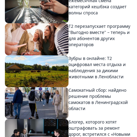
ежемесячная смена
категорий кешбэка создает
волны спроса
Т2 перезапускает программу
"Выгодно вместе" – теперь и
для абонентов других
операторов
Зубры в онлайне: Т2
оцифровал места отдыха и
наблюдения за дикими
животными в Ленобласти
Самокатный сбор: найдено
решение проблемы
самокатов в Ленинградской
области
Блогер, которого хотят
оштрафовать за ремонт
дорог, встретился с «Новыми