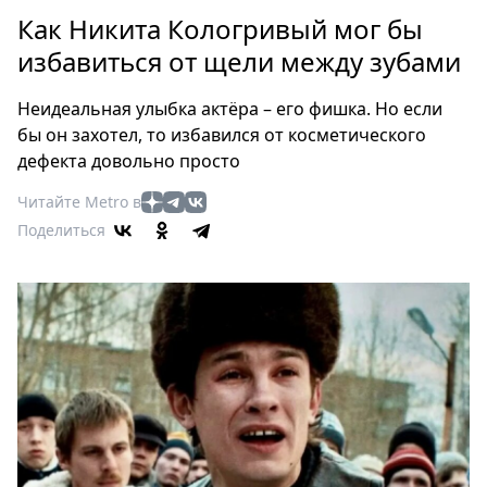
Петербург
Как Никита Кологривый мог бы
Россия
избавиться от щели между зубами
Мир
Здоровье
Неидеальная улыбка актёра – его фишка. Но если
Еда
бы он захотел, то избавился от косметического
Туризм
дефекта довольно просто
Мода
Читайте Metro в
Театр
Поделиться
Кино
Афиша
Книги
Выставки
Пресс-
релизы
О
Metro
Стримы