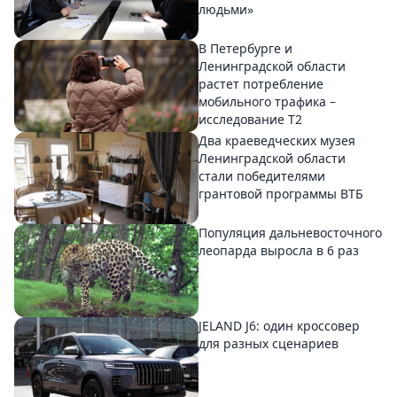
людьми»
В Петербурге и
Ленинградской области
растет потребление
мобильного трафика –
исследование T2
Два краеведческих музея
Ленинградской области
стали победителями
грантовой программы ВТБ
Популяция дальневосточного
леопарда выросла в 6 раз
JELAND J6: один кроссовер
для разных сценариев