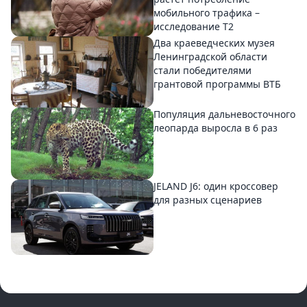
мобильного трафика –
исследование T2
Два краеведческих музея
Ленинградской области
стали победителями
грантовой программы ВТБ
Популяция дальневосточного
леопарда выросла в 6 раз
JELAND J6: один кроссовер
для разных сценариев