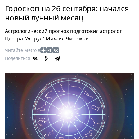
Петербург
Гороскоп на 26 сентября: начался
Россия
новый лунный месяц
Мир
Здоровье
Астрологический прогноз подготовил астролог
Еда
Центра "Аструс" Михаил Чистяков.
Туризм
Читайте Metro в
Мода
Поделиться
Театр
Кино
Афиша
Книги
Выставки
Пресс-
релизы
О
Metro
Стримы