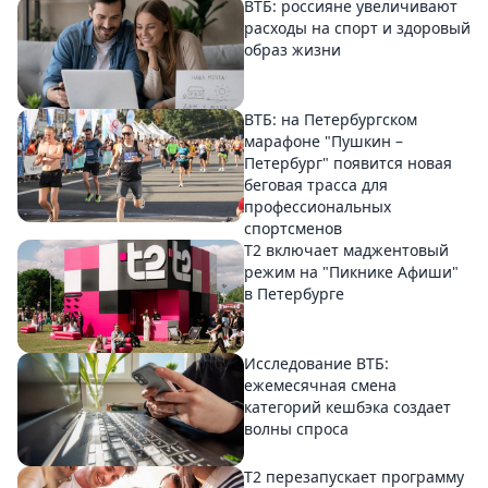
ВТБ: россияне увеличивают
расходы на спорт и здоровый
образ жизни
ВТБ: на Петербургском
марафоне "Пушкин –
Петербург" появится новая
беговая трасса для
профессиональных
спортсменов
Т2 включает маджентовый
режим на "Пикнике Афиши"
в Петербурге
Исследование ВТБ:
ежемесячная смена
категорий кешбэка создает
волны спроса
Т2 перезапускает программу