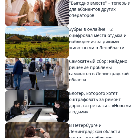
"Выгодно вместе" – теперь и
для абонентов других
операторов
Зубры в онлайне: Т2
оцифровал места отдыха и
наблюдения за дикими
животными в Ленобласти
Самокатный сбор: найдено
решение проблемы
самокатов в Ленинградской
области
Блогер, которого хотят
оштрафовать за ремонт
дорог, встретился с «Новыми
людьми»
В Петербурге и
Ленинградской области
растет потребление