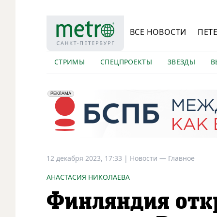
ВСЕ НОВОСТИ
ПЕТ
СТРИМЫ
СПЕЦПРОЕКТЫ
ЗВЕЗДЫ
В
erid: 2VfnxyFybV5
ПАО "Банк "Санкт-Петербург", ИНН: 7831000027
РЕКЛАМА
12 декабря 2023, 17:33
|
Новости —
Главное
АНАСТАСИЯ НИКОЛАЕВА
Финляндия отк