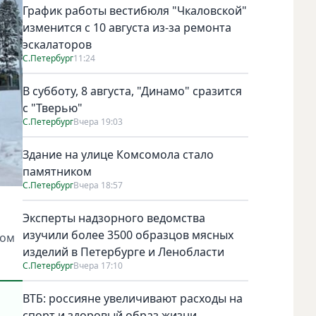
График работы вестибюля "Чкаловской"
изменится с 10 августа из-за ремонта
эскалаторов
С.Петербург
11:24
В субботу, 8 августа, "Динамо" сразится
с "Тверью"
С.Петербург
Вчера 19:03
Здание на улице Комсомола стало
памятником
С.Петербург
Вчера 18:57
Эксперты надзорного ведомства
изучили более 3500 образцов мясных
том
изделий в Петербурге и Ленобласти
С.Петербург
Вчера 17:10
ВТБ: россияне увеличивают расходы на
спорт и здоровый образ жизни