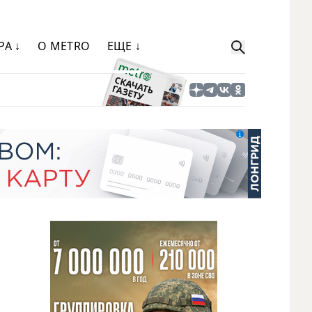
РА ↓
О METRO
ЕЩЕ ↓