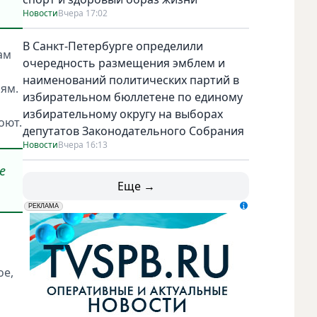
Новости
Вчера 17:02
В Санкт-Петербурге определили
ам
очередность размещения эмблем и
наименований политических партий в
ям.
избирательном бюллетене по единому
избирательному округу на выборах
оют.
депутатов Законодательного Собрания
Новости
Вчера 16:13
е
Еще →
erid: LdtCK5udn
АО "ГАТР", ИНН: 7841320717
РЕКЛАМА
ое,