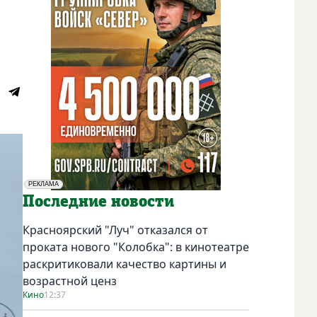
РЕКЛАМА
Социальная реклама
Последние новости
Красноярский "Луч" отказался от
проката нового "Колобка": в кинотеатре
раскритиковали качество картины и
возрастной ценз
Кино
12:37