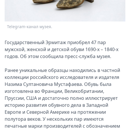
Спецпроекты
Звезды
Выборы
Telegram-канал музея.
T
2026
Скачай
Metro
Государственный Эрмитаж приобрел 47 пар
мужской, женской и детской обуви 1690-х – 1840-х
годов. Об этом сообщила пресс-служба музея.
Ранее уникальные образцы находились в частной
коллекции российского исследователя и издателя
Назима Султановича Мустафаева. Обувь была
изготовлена во Франции, Великобритании,
Пруссии, США и достаточно полно иллюстрирует
историю развития обувного дела в Западной
Европе и Северной Америке на протяжении
полутора веков. У нескольких пар имеются
печатные марки производителей с обозначением