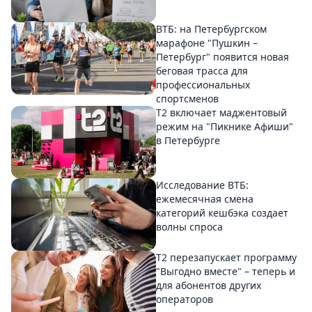
ВТБ: на Петербургском
марафоне "Пушкин –
Петербург" появится новая
беговая трасса для
профессиональных
спортсменов
Т2 включает маджентовый
режим на "Пикнике Афиши"
в Петербурге
Исследование ВТБ:
ежемесячная смена
категорий кешбэка создает
волны спроса
Т2 перезапускает программу
"Выгодно вместе" – теперь и
для абонентов других
операторов