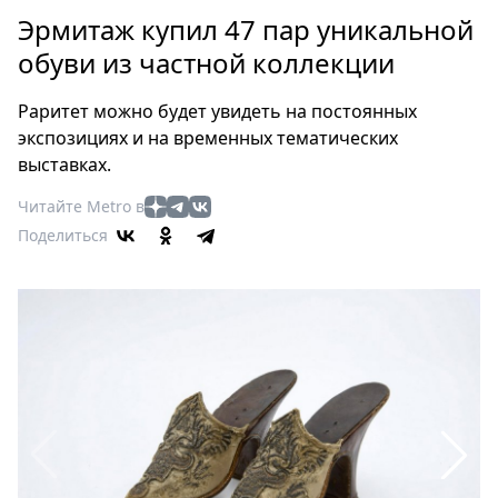
Петербург
Эрмитаж купил 47 пар уникальной
Россия
обуви из частной коллекции
Мир
Здоровье
Раритет можно будет увидеть на постоянных
Еда
экспозициях и на временных тематических
Туризм
выставках.
Мода
Читайте Metro в
Театр
Поделиться
Кино
Афиша
Книги
Выставки
Пресс-
релизы
О
Metro
Стримы