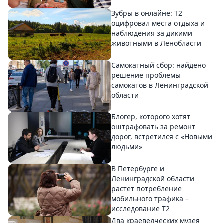
Зубры в онлайне: Т2
оцифровал места отдыха и
наблюдения за дикими
животными в Ленобласти
Самокатный сбор: найдено
решение проблемы
самокатов в Ленинградской
области
Блогер, которого хотят
оштрафовать за ремонт
дорог, встретился с «Новыми
людьми»
В Петербурге и
Ленинградской области
растет потребление
мобильного трафика –
исследование T2
Два краеведческих музея