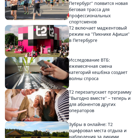
Петербург" появится новая
беговая трасса для
профессиональных
спортсменов
Т2 включает маджентовый
режим на "Пикнике Афиши"
в Петербурге
Исследование ВТБ:
ежемесячная смена
категорий кешбэка создает
волны спроса
Т2 перезапускает программу
"Выгодно вместе" – теперь и
для абонентов других
операторов
Зубры в онлайне: Т2
оцифровал места отдыха и
наблюдения за дикими