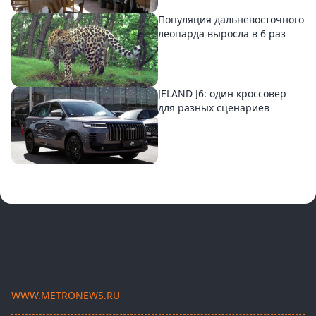
Популяция дальневосточного
леопарда выросла в 6 раз
JELAND J6: один кроссовер
для разных сценариев
WWW.METRONEWS.RU