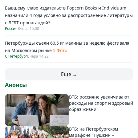
Бывшему главе издательств Popcorn Books и Individuum
назначили 4 года условно за распространение литературы
с ЛГБТ-пропагандой*
Россия
Вчера 15:08
Петербуржцы съели 60,5 кг малины за неделю фестиваля
на Московском рынке
5 Фото
С.Петербург
Вчера 14:22
Еще →
Анонсы
ВТБ: россияне увеличивают
расходы на спорт и здоровый
образ жизни
ВТБ: на Петербургском
марафоне "Пушкин –