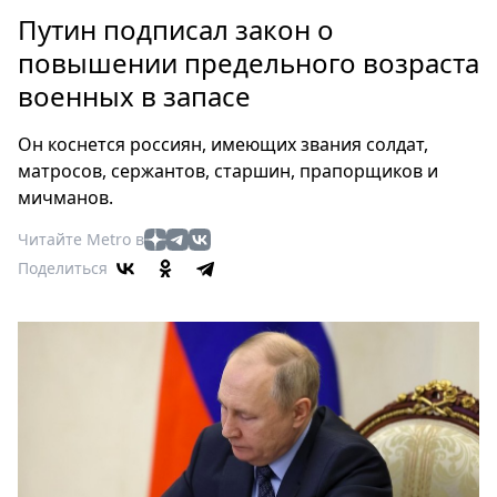
Петербург
Путин подписал закон о
Россия
повышении предельного возраста
Мир
военных в запасе
Здоровье
Еда
Он коснется россиян, имеющих звания солдат,
Туризм
матросов, сержантов, старшин, прапорщиков и
Мода
мичманов.
Театр
Читайте Metro в
Кино
Поделиться
Афиша
Книги
Выставки
Пресс-
релизы
О
Metro
Стримы