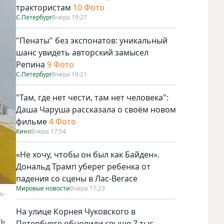
трактористам
10 Фото
С.Петербург
Вчера 19:27
"Пенаты" без экспонатов: уникальный
шанс увидеть авторский замысел
Репина
9 Фото
С.Петербург
Вчера 19:21
"Там, где нет чести, там нет человека":
Даша Чаруша рассказала о своём новом
фильме
4 Фото
Кино
Вчера 17:54
«Не хочу, чтобы он был как Байден».
Дональд Трамп уберег ребенка от
падения со сцены в Лас-Вегасе
Мировые новости
Вчера 17:23
ь.
На улице Корнея Чуковского в
ть
Петербурге обновили свыше 7 тыс.