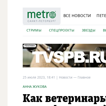
ВСЕ НОВОСТИ
ПЕТ
СТРИМЫ
СПЕЦПРОЕКТЫ
ЗВЕЗДЫ
В
erid: LdtCK5Efv
АО "ГАТР", ИНН: 7841320717
РЕКЛАМА
25 июля 2023, 18:41
|
Новости —
Главное
АННА ЖУКОВА
Как ветеринар