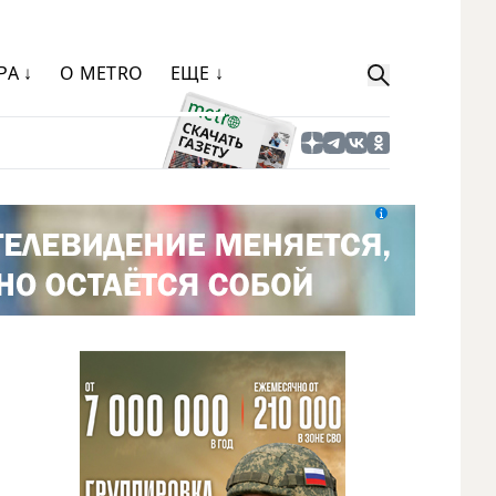
РА ↓
О METRO
ЕЩЕ ↓