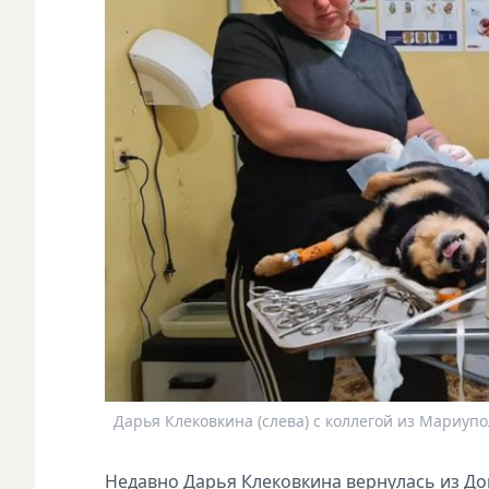
Дарья Клековкина (слева) с коллегой из Мариупо
Недавно Дарья Клековкина вернулась из До