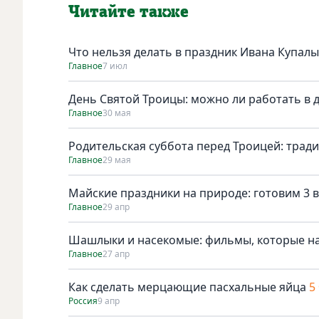
Читайте также
Что нельзя делать в праздник Ивана Купалы
Главное
7 июл
День Святой Троицы: можно ли работать в 
Главное
30 мая
Родительская суббота перед Троицей: трад
Главное
29 мая
Майские праздники на природе: готовим 3 в
Главное
29 апр
Шашлыки и насекомые: фильмы, которые н
Главное
27 апр
Как сделать мерцающие пасхальные яйца
5
Россия
9 апр