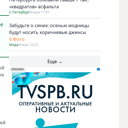
«квадратов» асфальта
С.Петербург
Вчера 17:01
ме
Забудьте о синих: осенью модницы
будут носить коричневые джинсы
6 Фото
Мода
Вчера 16:32
Еще →
ой
erid: LdtCK5udn
АО "ГАТР", ИНН: 7841320717
РЕКЛАМА
на
ней