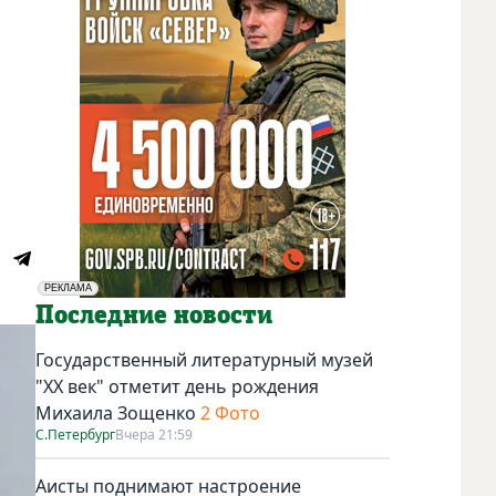
РЕКЛАМА
Социальная реклама
Последние новости
Государственный литературный музей
"ХХ век" отметит день рождения
Михаила Зощенко
2 Фото
С.Петербург
Вчера 21:59
Аисты поднимают настроение