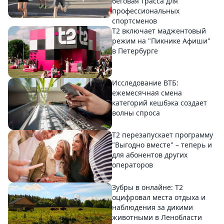
беговая трасса для
профессиональных
спортсменов
Т2 включает маджентовый
режим на "Пикнике Афиши"
в Петербурге
Исследование ВТБ:
ежемесячная смена
категорий кешбэка создает
волны спроса
Т2 перезапускает программу
"Выгодно вместе" – теперь и
для абонентов других
операторов
Зубры в онлайне: Т2
оцифровал места отдыха и
наблюдения за дикими
животными в Ленобласти