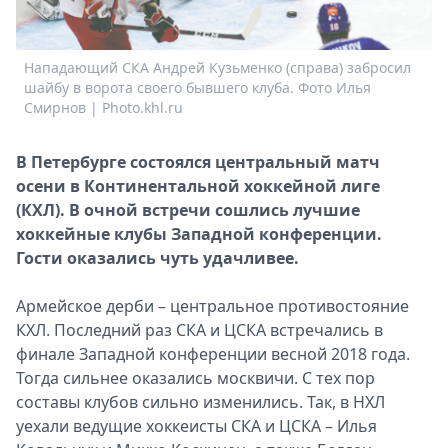
Спецпроекты
Звезды
Нападающий СКА Андрей Кузьменко (справа) забросил
Выборы
шайбу в ворота своего бывшего клуба. Фото Илья
2026
Смирнов | Photo.khl.ru
Скачай
Metro
В Петербурге состоялся центральный матч
осени в Континентальной хоккейной лиге
(КХЛ). В очной встречи сошлись лучшие
хоккейные клубы Западной конференции.
Гости оказались чуть удачливее.
Армейское дерби – центральное противостояние
КХЛ. Последний раз СКА и ЦСКА встречались в
финале Западной конференции весной 2018 года.
Тогда сильнее оказались москвичи. С тех пор
составы клубов сильно изменились. Так, в НХЛ
уехали ведущие хоккеисты СКА и ЦСКА – Илья