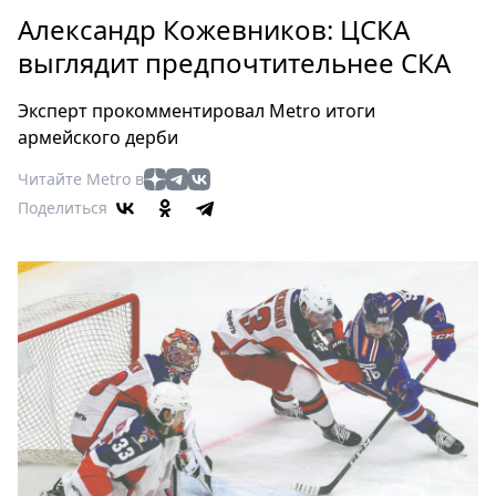
Петербург
Александр Кожевников: ЦСКА
Россия
выглядит предпочтительнее СКА
Мир
Здоровье
Эксперт прокомментировал Metro итоги
Еда
армейского дерби
Туризм
Читайте Metro в
Мода
Поделиться
Театр
Кино
Афиша
Книги
Выставки
Пресс-
релизы
О
Metro
Стримы