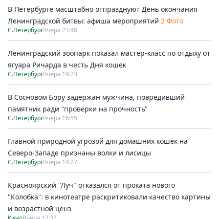
В Петербурге масштабно отпразднуют День окончания
Ленинградской битвы: афиша мероприятий
2 Фото
С.Петербург
Вчера 21:48
Ленинградский зоопарк показал мастер-класс по отдыху от
ягуара Ричарда в честь Дня кошек
С.Петербург
Вчера 19:23
В Сосновом Бору задержан мужчина, повредивший
памятник ради "проверки на прочность"
С.Петербург
Вчера 16:55
Главной природной угрозой для домашних кошек на
Северо-Западе признаны волки и лисицы
С.Петербург
Вчера 14:27
Красноярский "Луч" отказался от проката нового
"Колобка": в кинотеатре раскритиковали качество картины
и возрастной ценз
Кино
Вчера 12:37