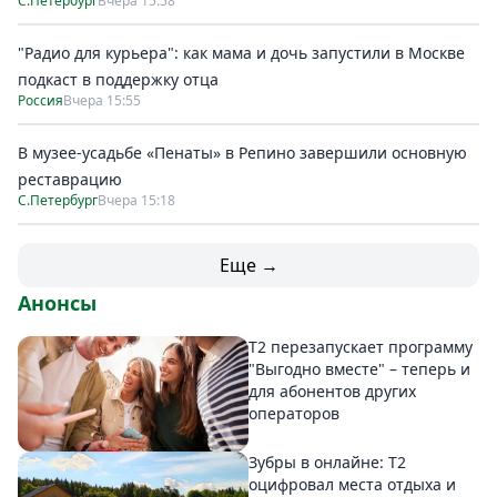
С.Петербург
Вчера 15:58
"Радио для курьера": как мама и дочь запустили в Москве
подкаст в поддержку отца
Россия
Вчера 15:55
В музее-усадьбе «Пенаты» в Репино завершили основную
реставрацию
С.Петербург
Вчера 15:18
Еще →
Анонсы
Т2 перезапускает программу
"Выгодно вместе" – теперь и
для абонентов других
операторов
Зубры в онлайне: Т2
оцифровал места отдыха и