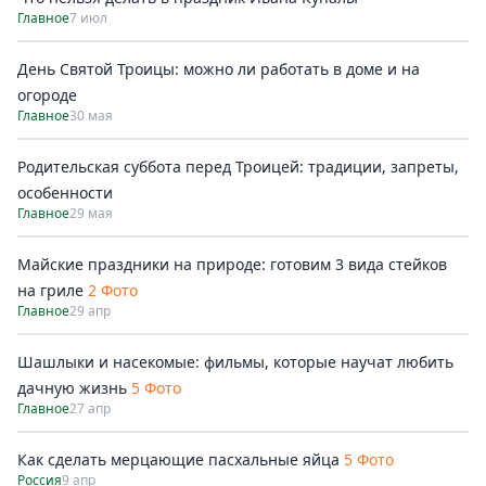
Главное
7 июл
День Святой Троицы: можно ли работать в доме и на
огороде
Главное
30 мая
Родительская суббота перед Троицей: традиции, запреты,
особенности
Главное
29 мая
Майские праздники на природе: готовим 3 вида стейков
на гриле
2 Фото
Главное
29 апр
Шашлыки и насекомые: фильмы, которые научат любить
дачную жизнь
5 Фото
Главное
27 апр
Как сделать мерцающие пасхальные яйца
5 Фото
Россия
9 апр