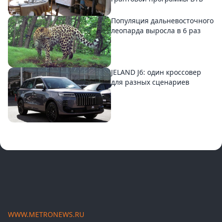
Популяция дальневосточного
леопарда выросла в 6 раз
JELAND J6: один кроссовер
для разных сценариев
WWW.METRONEWS.RU