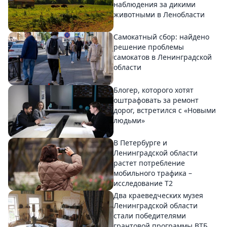
наблюдения за дикими
животными в Ленобласти
Самокатный сбор: найдено
решение проблемы
самокатов в Ленинградской
области
Блогер, которого хотят
оштрафовать за ремонт
дорог, встретился с «Новыми
людьми»
В Петербурге и
Ленинградской области
растет потребление
мобильного трафика –
исследование T2
Два краеведческих музея
Ленинградской области
стали победителями
грантовой программы ВТБ