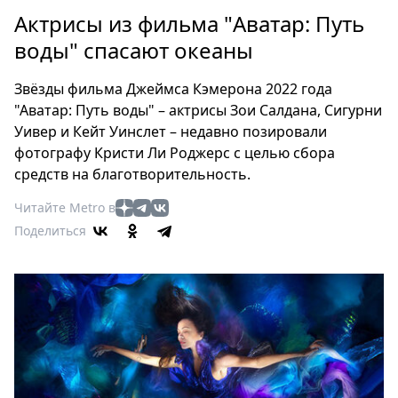
Петербург
Aктрисы из фильма "Aватар: Путь
Россия
воды" спасают океаны
Мир
Здоровье
Звёзды фильма Джеймса Кэмерона 2022 года
Еда
"Аватар: Путь воды" – актрисы Зои Салдана, Сигурни
Туризм
Уивер и Кейт Уинслет – недавно позировали
Мода
фотографу Кристи Ли Роджерс с целью сбора
Театр
средств на благотворительность.
Кино
Читайте Metro в
Афиша
Поделиться
Книги
Выставки
Пресс-
релизы
О
Metro
Стримы