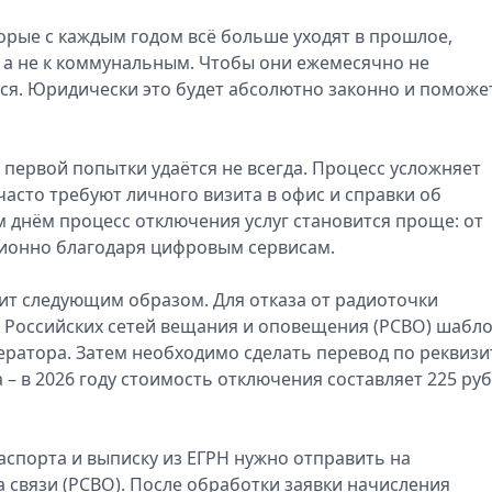
орые с каждым годом всё больше уходят в прошлое,
, а не к коммунальным. Чтобы они ежемесячно не
ся. Юридически это будет абсолютно законно и поможе
 первой попытки удаётся не всегда. Процесс усложняет
сто требуют личного визита в офис и справки об
м днём процесс отключения услуг становится проще: от
ционно благодаря цифровым сервисам.
ит следующим образом. Для отказа от радиоточки
е Российских сетей вещания и оповещения (РСВО) шабл
ператора. Затем необходимо сделать перевод по реквиз
– в 2026 году стоимость отключения составляет 225 ру
аспорта и выписку из ЕГРН нужно отправить на
связи (РСВО). После обработки заявки начисления