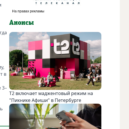
м
Анонсы
гда
у,
т в
 3–
Т2 включает маджентовый режим на
"Пикнике Афиши" в Петербурге
ть