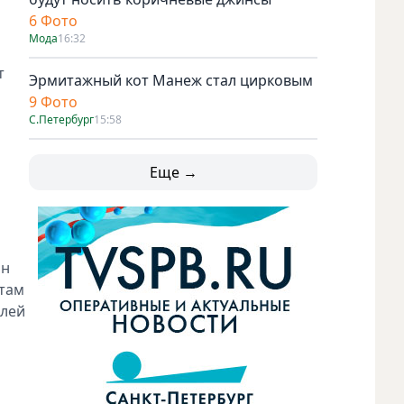
6 Фото
Мода
16:32
т
Эрмитажный кот Манеж стал цирковым
9 Фото
С.Петербург
15:58
Еще →
он
итам
блей