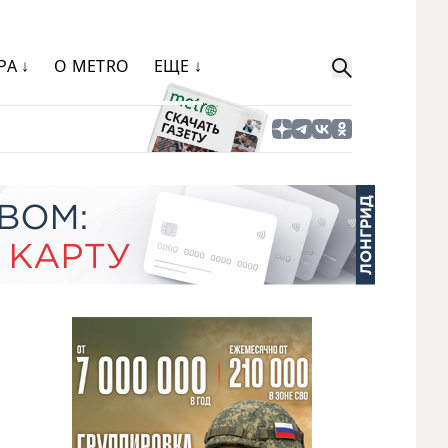
РА ↓
О METRO
ЕЩЕ ↓