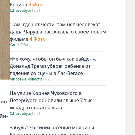
Репина
9 Фото
С.Петербург
19:21
"Там, где нет чести, там нет человека":
Даша Чаруша рассказала о своём новом
фильме
4 Фото
Кино
17:54
«Не хочу, чтобы он был как Байден».
Дональд Трамп уберег ребенка от
падения со сцены в Лас-Вегасе
Мировые новости
17:23
На улице Корнея Чуковского в
Петербурге обновили свыше 7 тыс.
чно
«квадратов» асфальта
С.Петербург
17:01
йн-
Забудьте о синих: осенью модницы
будут носить коричневые джинсы