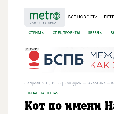
ВСЕ НОВОСТИ
ПЕТ
СТРИМЫ
СПЕЦПРОЕКТЫ
ЗВЕЗДЫ
В
erid: 2VfnxyFybV5
ПАО "Банк "Санкт-Петербург", ИНН: 7831000027
РЕКЛАМА
6 апреля 2015, 19:58
|
Конкурсы —
Животные —
К
ЕЛИЗАВЕТА ПЕШАЯ
Кот по имени 