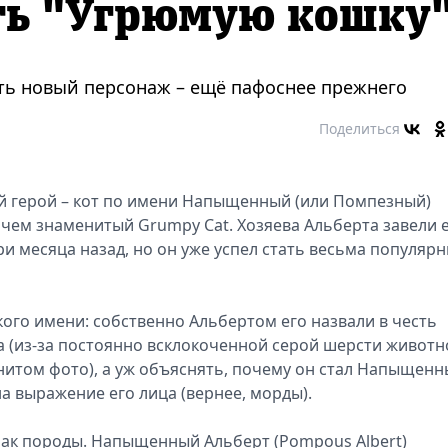
ть "Угрюмую кошку
сть новый персонаж – ещё пафоснее прежнего
Поделиться
ый герой – кот по имени Напыщенный (или Помпезный)
чем знаменитый Grumpy Cat. Хозяева Альберта завели 
ри месяца назад, но он уже успел стать весьма популяр
ого имени: собственно Альбертом его назвали в честь
 (из-за постоянно всклокоченной серой шерсти животн
итом фото), а уж объяснять, почему он стал Напыщенн
а выражение его лица (вернее, морды).
нак породы. Напыщенный Альберт (Pompous Albert)