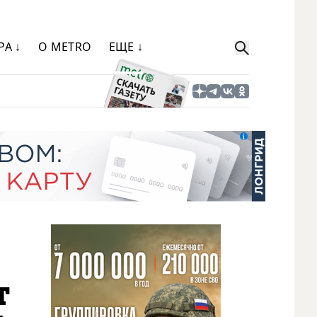
РА ↓
О METRO
ЕЩЕ ↓
т