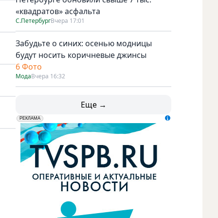
«квадратов» асфальта
С.Петербург
Вчера 17:01
Забудьте о синих: осенью модницы
будут носить коричневые джинсы
6 Фото
Мода
Вчера 16:32
Еще →
erid: LdtCK5udn
АО "ГАТР", ИНН: 7841320717
РЕКЛАМА