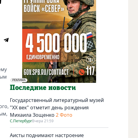
"
ему
ным
РЕКЛАМА
Социальная реклама
Последние новости
Государственный литературный музей
ого,
"ХХ век" отметит день рождения
ым,
Михаила Зощенко
2 Фото
С.Петербург
Вчера 21:59
Аисты поднимают настроение