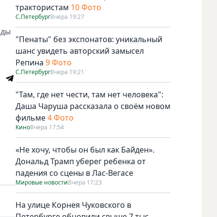
трактористам
10 Фото
С.Петербург
Вчера 19:27
оды
"Пенаты" без экспонатов: уникальный
шанс увидеть авторский замысел
Репина
9 Фото
С.Петербург
Вчера 19:21
"Там, где нет чести, там нет человека":
Даша Чаруша рассказала о своём новом
фильме
4 Фото
Кино
Вчера 17:54
«Не хочу, чтобы он был как Байден».
Дональд Трамп уберег ребенка от
падения со сцены в Лас-Вегасе
Мировые новости
Вчера 17:23
На улице Корнея Чуковского в
Петербурге обновили свыше 7 тыс.