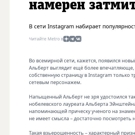
намерен затми
В сети Instagram набирает популярно
Читайте Metro в
Во всемирной сети, кажется, появился нов
Альберт выглядит ещё более впечатляюще, 
собственную страницу в Instagram только т
сетевым персонажем.
Напыщенный Альберт не зря удостоился так
нобелевского лауреата Альберта Эйнштейна
напоминающей прическу ученого на знамен
не имеет смысла – достаточно посмотреть н
Такая взьерошенность – характерный приз