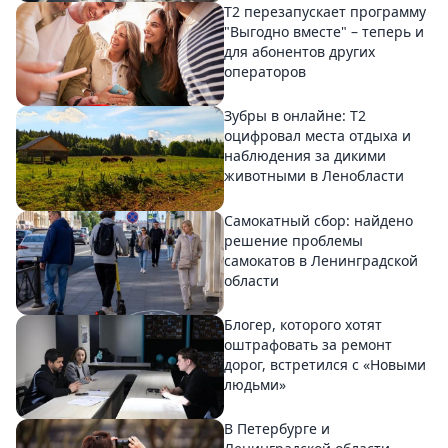
Т2 перезапускает программу
"Выгодно вместе" – теперь и
для абонентов других
операторов
Зубры в онлайне: Т2
оцифровал места отдыха и
наблюдения за дикими
животными в Ленобласти
Самокатный сбор: найдено
решение проблемы
самокатов в Ленинградской
области
Блогер, которого хотят
оштрафовать за ремонт
дорог, встретился с «Новыми
людьми»
В Петербурге и