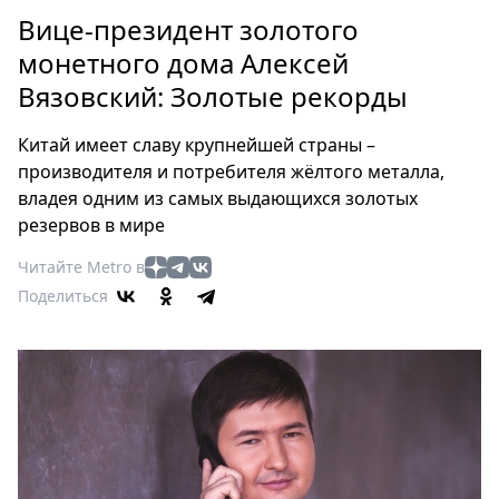
Петербург
Вице-президент золотого
Россия
монетного дома Алексей
Мир
Вязовский: Золотые рекорды
Здоровье
Еда
Китай имеет славу крупнейшей страны –
Туризм
производителя и потребителя жёлтого металла,
Мода
владея одним из самых выдающихся золотых
Театр
резервов в мире
Кино
Читайте Metro в
Афиша
Поделиться
Книги
Выставки
Пресс-
релизы
О
Metro
Стримы