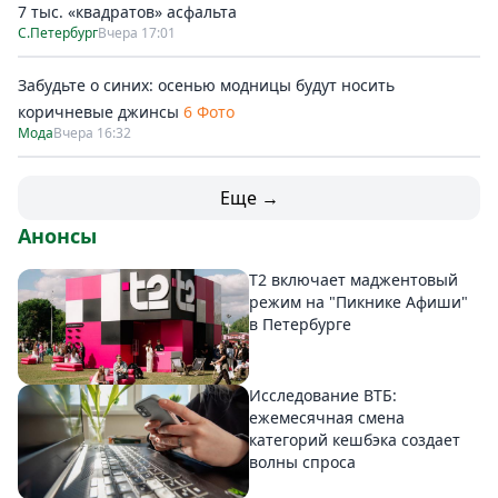
7 тыс. «квадратов» асфальта
С.Петербург
Вчера 17:01
Забудьте о синих: осенью модницы будут носить
коричневые джинсы
6 Фото
Мода
Вчера 16:32
Еще →
Анонсы
Т2 включает маджентовый
режим на "Пикнике Афиши"
в Петербурге
Исследование ВТБ:
ежемесячная смена
категорий кешбэка создает
волны спроса