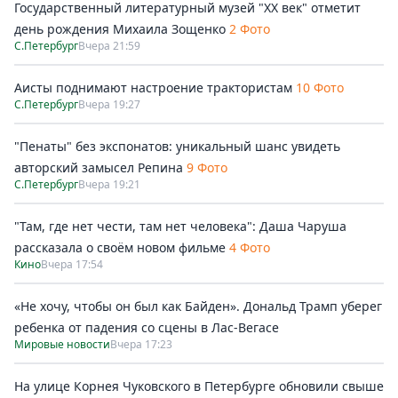
Государственный литературный музей "ХХ век" отметит
день рождения Михаила Зощенко
2 Фото
С.Петербург
Вчера 21:59
Аисты поднимают настроение трактористам
10 Фото
С.Петербург
Вчера 19:27
"Пенаты" без экспонатов: уникальный шанс увидеть
авторский замысел Репина
9 Фото
С.Петербург
Вчера 19:21
"Там, где нет чести, там нет человека": Даша Чаруша
рассказала о своём новом фильме
4 Фото
Кино
Вчера 17:54
«Не хочу, чтобы он был как Байден». Дональд Трамп уберег
ребенка от падения со сцены в Лас-Вегасе
Мировые новости
Вчера 17:23
На улице Корнея Чуковского в Петербурге обновили свыше