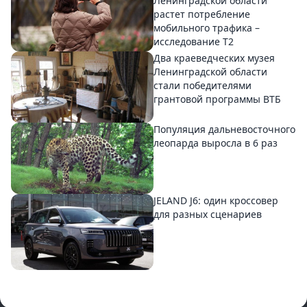
Ленинградской области
растет потребление
мобильного трафика –
исследование T2
Два краеведческих музея
Ленинградской области
стали победителями
грантовой программы ВТБ
Популяция дальневосточного
леопарда выросла в 6 раз
JELAND J6: один кроссовер
для разных сценариев