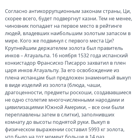
Согласно антикоррупционным законам страны, Ци,
скорее всего, будет подвергнут казни. Тем не менее,
чиновник попадает на первое место в рейтинге
людей, владевших наибольшим золотым запасом в
мире. Кого же подвинул с первого места Ци?
Крупнейшим держателем золота был правитель
инков – Атауальпа. 16 ноября 1532 года испанский
конкистадор Франсиско Писарро захватил в плен
царя инков Атауальпу. За его освобождение из
плена испанцам был предложен знаменитый выкуп
в виде изделий из золота (блюда, чаши,
драгоценности, предметы роскоши, создававшиеся
не одно столетие многочисленными народами и
цивилизациями Южной Америки, – все они были
переплавлены затем в слитки), заполнивших
комнату до высоты поднятой руки. Выкуп в
физическом выражении составил 5993 кг золота,
что было на тот момент больше в 14 раз