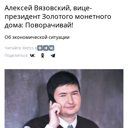
Петербург
Алексей Вязовский, вице-
Россия
президент Золотого монетного
Мир
дома: Поворачивай!
Здоровье
Еда
Об экономической ситуации
Туризм
Мода
Читайте Metro в
Поделиться
Театр
Кино
Афиша
Книги
Выставки
Пресс-
релизы
О
Metro
Стримы