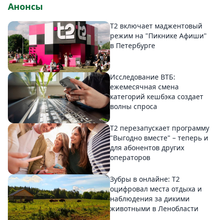
Анонсы
Т2 включает маджентовый
режим на "Пикнике Афиши"
в Петербурге
Исследование ВТБ:
ежемесячная смена
категорий кешбэка создает
волны спроса
Т2 перезапускает программу
"Выгодно вместе" – теперь и
для абонентов других
операторов
Зубры в онлайне: Т2
оцифровал места отдыха и
наблюдения за дикими
животными в Ленобласти