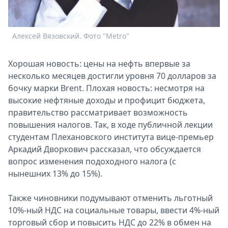
Спецпроекты
Звезды
Выборы
Алексей Вязовский. Фото "Metro"
2026
Скачай
Хорошая новость: цены на нефть впервые за
Metro
несколько месяцев достигли уровня 70 долларов за
бочку марки Brent. Плохая новость: несмотря на
высокие нефтяные доходы и профицит бюджета,
правительство рассматривает возможность
повышения налогов. Так, в ходе публичной лекции
студентам Плехановского института вице-премьер
Аркадий Дворкович рассказал, что обсуждается
вопрос изменения подоходного налога (с
нынешних 13% до 15%).
Также чиновники подумывают отменить льготный
10%-ный НДС на социальные товары, ввести 4%-ный
торговый сбор и повысить НДС до 22% в обмен на