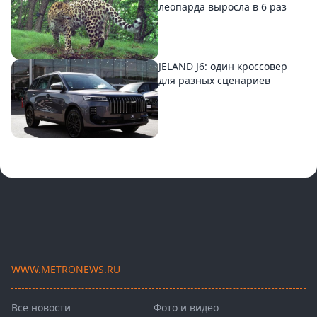
леопарда выросла в 6 раз
JELAND J6: один кроссовер
для разных сценариев
WWW.METRONEWS.RU
Все новости
Фото и видео