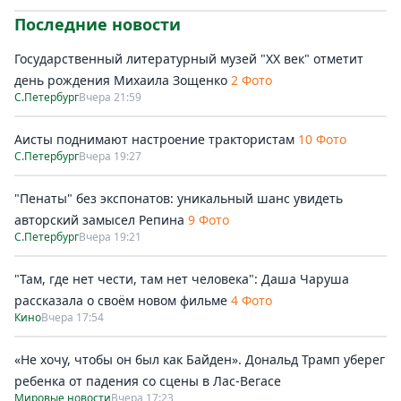
Последние новости
Государственный литературный музей "ХХ век" отметит
день рождения Михаила Зощенко
2 Фото
С.Петербург
Вчера 21:59
Аисты поднимают настроение трактористам
10 Фото
С.Петербург
Вчера 19:27
"Пенаты" без экспонатов: уникальный шанс увидеть
авторский замысел Репина
9 Фото
С.Петербург
Вчера 19:21
"Там, где нет чести, там нет человека": Даша Чаруша
рассказала о своём новом фильме
4 Фото
Кино
Вчера 17:54
«Не хочу, чтобы он был как Байден». Дональд Трамп уберег
ребенка от падения со сцены в Лас-Вегасе
Мировые новости
Вчера 17:23