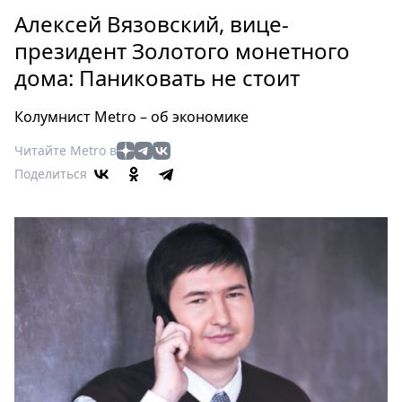
Петербург
Алексей Вязовский, вице-
Россия
президент Золотого монетного
Мир
дома: Паниковать не стоит
Здоровье
Еда
Колумнист Metro – об экономике
Туризм
Мода
Читайте Metro в
Поделиться
Театр
Кино
Афиша
Книги
Выставки
Пресс-
релизы
О
Metro
Стримы