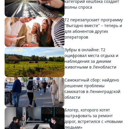
категорий кешбэка создает
волны спроса
Т2 перезапускает программу
"Выгодно вместе" – теперь и
для абонентов других
операторов
Зубры в онлайне: Т2
оцифровал места отдыха и
наблюдения за дикими
животными в Ленобласти
Самокатный сбор: найдено
решение проблемы
самокатов в Ленинградской
области
Блогер, которого хотят
оштрафовать за ремонт
дорог, встретился с «Новыми
людьми»