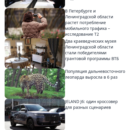
В Петербурге и
Ленинградской области
растет потребление
мобильного трафика –
исследование T2
Два краеведческих музея
Ленинградской области
стали победителями
грантовой программы ВТБ
Популяция дальневосточного
леопарда выросла в 6 раз
JELAND J6: один кроссовер
для разных сценариев