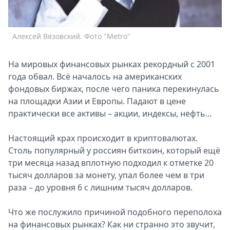
Спецпроекты
Звезды
Выборы
Алексей Вязовский. Фото "Metro"
2026
Скачай
На мировых финансовых рынках рекордный с 2001
Metro
года обвал. Всё началось на американских
фондовых биржах, после чего паника перекинулась
на площадки Азии и Европы. Падают в цене
практически все активы – акции, индексы, нефть...
Настоящий крах происходит в криптовалютах.
Столь популярный у россиян биткоин, который ещё
три месяца назад вплотную подходил к отметке 20
тысяч долларов за монету, упал более чем в три
раза – до уровня 6 с лишним тысяч долларов.
Что же послужило причиной подобного переполоха
на финансовых рынках? Как ни странно это звучит,