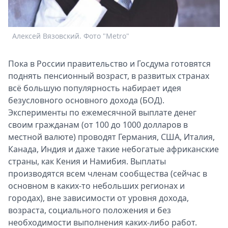
Спецпроекты
Звезды
Выборы
Алексей Вязовский. Фото "Metro"
2026
Скачай
Пока в России правительство и Госдума готовятся
Metro
поднять пенсионный возраст, в развитых странах
всё большую популярность набирает идея
безусловного основного дохода (БОД).
Эксперименты по ежемесячной выплате денег
своим гражданам (от 100 до 1000 долларов в
местной валюте) проводят Германия, США, Италия,
Канада, Индия и даже такие небогатые африканские
страны, как Кения и Намибия. Выплаты
производятся всем членам сообщества (сейчас в
основном в каких-то небольших регионах и
городах), вне зависимости от уровня дохода,
возраста, социального положения и без
необходимости выполнения каких-либо работ.