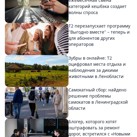
ежемесячная смена
категорий кешбэка создает
волны спроса
Т2 перезапускает программу
"Выгодно вместе" – теперь и
для абонентов других
операторов
Зубры в онлайне: Т2
оцифровал места отдыха и
наблюдения за дикими
животными в Ленобласти
Самокатный сбор: найдено
решение проблемы
самокатов в Ленинградской
области
Блогер, которого хотят
оштрафовать за ремонт
дорог, встретился с «Новыми