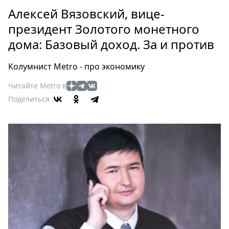
Петербург
Алексей Вязовский, вице-
Россия
президент Золотого монетного
Мир
дома: Базовый доход. За и против
Здоровье
Еда
Колумнист Metro - про экономику
Туризм
Мода
Читайте Metro в
Поделиться
Театр
Кино
Афиша
Книги
Выставки
Пресс-
релизы
О
Metro
Стримы