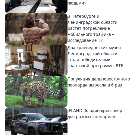
людьми»
В Петербурге и
Ленинградской области
растет потребление
мобильного трафика –
исследование T2
Два краеведческих музея
Ленинградской области
стали победителями
грантовой программы ВТБ
Популяция дальневосточного
леопарда выросла в 6 раз
JELAND J6: один кроссовер
для разных сценариев