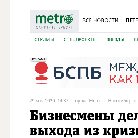
ВСЕ НОВОСТИ
ПЕТ
СТРИМЫ
СПЕЦПРОЕКТЫ
ЗВЕЗДЫ
В
erid: 2VfnxyFybV5
ПАО "Банк "Санкт-Петербург", ИНН: 7831000027
РЕКЛАМА
29 мая 2020, 14:37
|
Города Metro —
Новосибирск
Бизнесмены де
выхода из криз