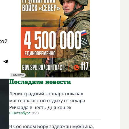
кой
РЕКЛАМА
Социальная реклама
Последние новости
Ленинградский зоопарк показал
мастер-класс по отдыху от ягуара
Ричарда в честь Дня кошек
С.Петербург
19:23
В Сосновом Бору задержан мужчина,