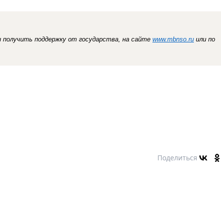
и получить поддержку от государства, на сайте
www.
mbnso
.ru
или по
Поделиться