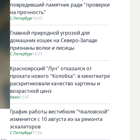
повредивший памятник ради "проверки
на прочность"
С.Петербург
16:55
Главной природной угрозой для
домашних кошек на Северо-Западе
признаны волки и лисицы
С.Петербург
14:27
Красноярский "Луч" отказался от
проката нового "Колобка": в кинотеатре
раскритиковали качество картины и
возрастной ценз
Кино
12:37
График работы вестибюля "Чкаловской"
изменится с 10 августа из-за ремонта
эскалаторов
С.Петербург
11:24