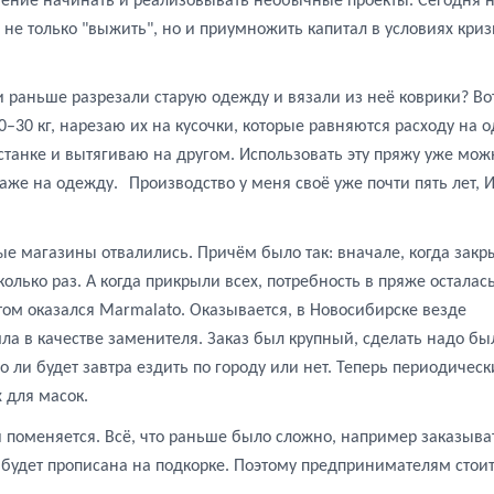
овение начинать и реализовывать необычные проекты. Сегодня 
не только "выжить", но и приумножить капитал в условиях криз
 раньше разрезали старую одежду и вязали из неё коврики? Вот
0–30 кг, нарезаю их на кусочки, которые равняются расходу на 
станке и вытягиваю на другом. Использовать эту пряжу уже мож
даже на одежду.
Производство
у
меня
своё
уже
почти
пять
лет
,
е магазины отвалились. Причём было так: вначале, когда закр
олько раз. А когда прикрыли всех, потребность в пряже осталась
нтом оказался Marmalato. Оказывается, в Новосибирске везде
ла в качестве заменителя. Заказ был крупный, сделать надо бы
о ли будет завтра ездить по городу или нет. Теперь периодическ
 для масок.
 поменяется. Всё, что раньше было сложно, например заказыва
а будет прописана на подкорке. Поэтому предпринимателям стои