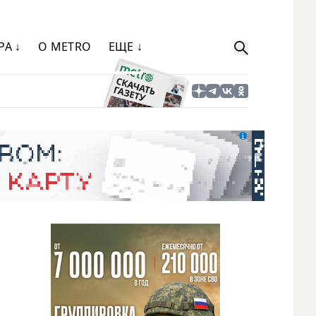
РА ↓
О METRO
ЕЩЕ ↓