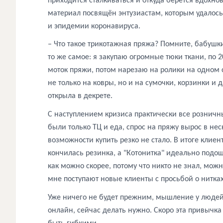
приходится сталкиваться и откуда берётся вдохн
материал посвящён энтузиастам, которым удалось 
и эпидемии коронавируса.
– Что такое трикотажная пряжа? Помните, бабушки
то же самое: я закупаю огромные тюки ткани, по 2
моток пряжи, потом нарезаю на ролики на одном 
не только на ковры, но и на сумочки, корзинки и 
открыла
в
декрете
.
С
наступлением
кризиса
практически
все розничны
были только ТЦ и еда, спрос на пряжу вырос в неск
возможности купить резко не стало. В итоге клие
кончилась резинка, а "Котонитка" идеально подош
как можно скорее, потому что никто не знал, можн
мне поступают новые клиенты с просьбой о нитках
Уже ничего не будет прежним, мышление у людей
онлайн, сейчас делать нужно. Скоро эта привычк