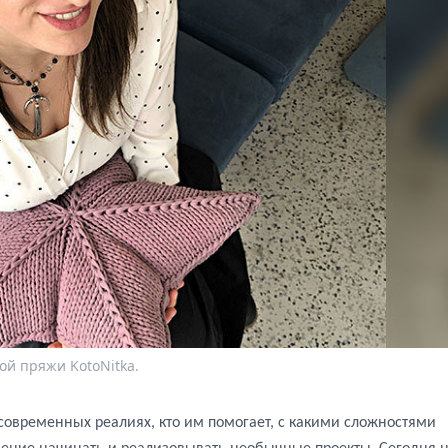
й пряжи KotoNitka.
современных реалиях, кто им помогает, с какими сложностями