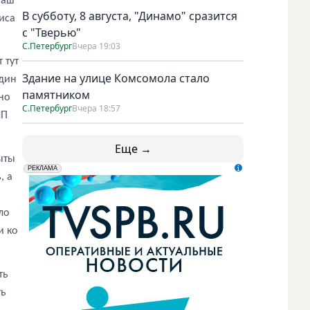
наш
В субботу, 8 августа, "Динамо" сразится
иса
с "Тверью"
С.Петербург
Вчера 19:03
 тут
Здание на улице Комсомола стало
один
памятником
но
С.Петербург
Вчера 18:57
ИП
Еще →
ыты
erid: LdtCK5udn
АО "ГАТР", ИНН: 7841320717
РЕКЛАМА
, а
ло
и ко
ть
ть