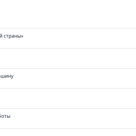
й страны»
ашину
боты