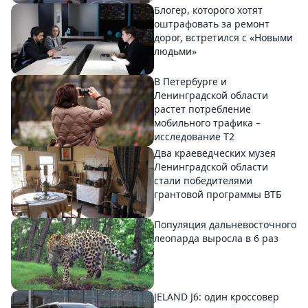
Блогер, которого хотят
оштрафовать за ремонт
дорог, встретился с «Новыми
людьми»
В Петербурге и
Ленинградской области
растет потребление
мобильного трафика –
исследование T2
Два краеведческих музея
Ленинградской области
стали победителями
грантовой программы ВТБ
Популяция дальневосточного
леопарда выросла в 6 раз
JELAND J6: один кроссовер