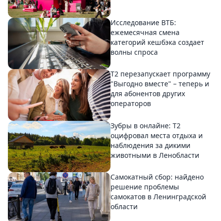
Исследование ВТБ:
ежемесячная смена
категорий кешбэка создает
волны спроса
Т2 перезапускает программу
"Выгодно вместе" – теперь и
для абонентов других
операторов
Зубры в онлайне: Т2
оцифровал места отдыха и
наблюдения за дикими
животными в Ленобласти
Самокатный сбор: найдено
решение проблемы
самокатов в Ленинградской
области