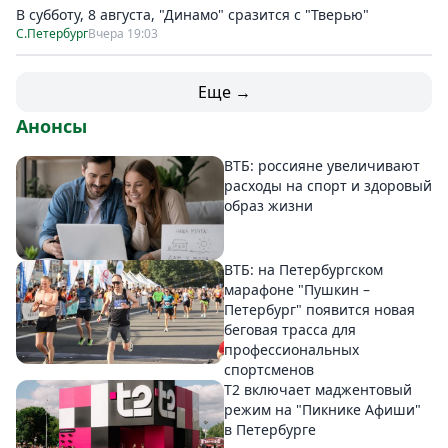
В субботу, 8 августа, "Динамо" сразится с "Тверью"
С.Петербург
Вчера 19:03
Еще →
Анонсы
ВТБ: россияне увеличивают
расходы на спорт и здоровый
образ жизни
ВТБ: на Петербургском
марафоне "Пушкин –
Петербург" появится новая
беговая трасса для
профессиональных
спортсменов
Т2 включает маджентовый
режим на "Пикнике Афиши"
в Петербурге