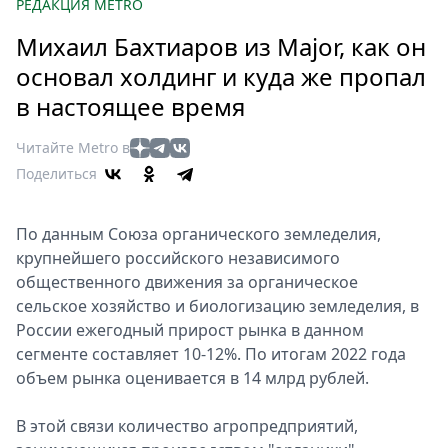
Петербург
РЕДАКЦИЯ METRO
Россия
Михаил Бахтиаров из Major, как он
Мир
основал холдинг и куда же пропал
Здоровье
в настоящее время
Еда
Туризм
Читайте Metro в
Мода
Поделиться
Театр
Кино
По данным Союза органического земледелия,
Афиша
крупнейшего российского независимого
Книги
общественного движения за органическое
сельское хозяйство и биологизацию земледелия, в
Выставки
России ежегодный прирост рынка в данном
Пресс-
сегменте составляет 10-12%. По итогам 2022 года
релизы
объем рынка оценивается в 14 млрд рублей.
О
Metro
В этой связи количество агропредприятий,
Стримы