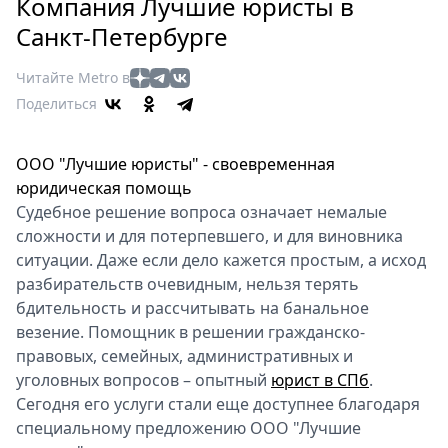
Петербург
Компания Лучшие юристы в
Россия
Санкт-Петербурге
Мир
Читайте Metro в
Здоровье
Поделиться
Еда
Туризм
ООО "Лучшие юристы" - своевременная
Мода
юридическая помощь
Театр
Судебное решение вопроса означает немалые
Кино
сложности и для потерпевшего, и для виновника
Афиша
ситуации. Даже если дело кажется простым, а исход
Книги
разбирательств очевидным, нельзя терять
Выставки
бдительность и рассчитывать на банальное
везение. Помощник в решении гражданско-
Пресс-
правовых, семейных, административных и
релизы
уголовных вопросов – опытный
юрист в СПб
.
О
Сегодня его услуги стали еще доступнее благодаря
Metro
специальному предложению ООО "Лучшие
Стримы