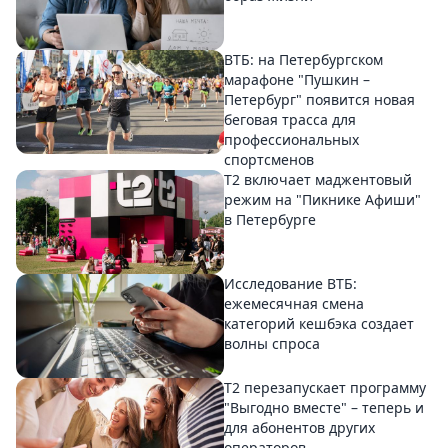
ВТБ: на Петербургском
марафоне "Пушкин –
Петербург" появится новая
беговая трасса для
профессиональных
спортсменов
Т2 включает маджентовый
режим на "Пикнике Афиши"
в Петербурге
Исследование ВТБ:
ежемесячная смена
категорий кешбэка создает
волны спроса
Т2 перезапускает программу
"Выгодно вместе" – теперь и
для абонентов других
операторов