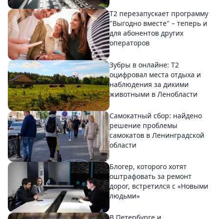
Т2 перезапускает программу
"Выгодно вместе" – теперь и
для абонентов других
операторов
Зубры в онлайне: Т2
оцифровал места отдыха и
наблюдения за дикими
животными в Ленобласти
Самокатный сбор: найдено
решение проблемы
самокатов в Ленинградской
области
Блогер, которого хотят
оштрафовать за ремонт
дорог, встретился с «Новыми
людьми»
В Петербурге и