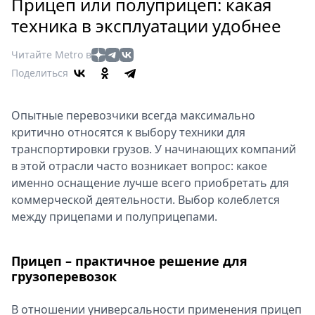
Петербург
Прицеп или полуприцеп: какая
Россия
техника в эксплуатации удобнее
Мир
Читайте Metro в
Здоровье
Поделиться
Еда
Туризм
Опытные перевозчики всегда максимально
Мода
критично относятся к выбору техники для
Театр
транспортировки грузов. У начинающих компаний
Кино
в этой отрасли часто возникает вопрос: какое
Афиша
именно оснащение лучше всего приобретать для
Книги
коммерческой деятельности. Выбор колеблется
Выставки
между прицепами и полуприцепами.
Пресс-
релизы
Прицеп – практичное решение для
О
грузоперевозок
Metro
В отношении универсальности применения прицеп
Стримы