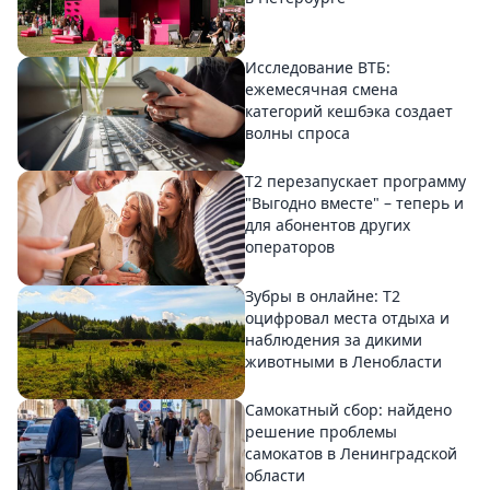
Исследование ВТБ:
ежемесячная смена
категорий кешбэка создает
волны спроса
Т2 перезапускает программу
"Выгодно вместе" – теперь и
для абонентов других
операторов
Зубры в онлайне: Т2
оцифровал места отдыха и
наблюдения за дикими
животными в Ленобласти
Самокатный сбор: найдено
решение проблемы
самокатов в Ленинградской
области