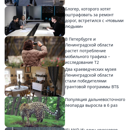
Блогер, которого хотят
оштрафовать за ремонт
дорог, встретился с «Новыми
людьми»
В Петербурге и
Ленинградской области
растет потребление
мобильного трафика –
исследование T2
Два краеведческих музея
Ленинградской области
стали победителями
грантовой программы ВТБ
Популяция дальневосточного
леопарда выросла в 6 раз
JELAND J6: один кроссовер