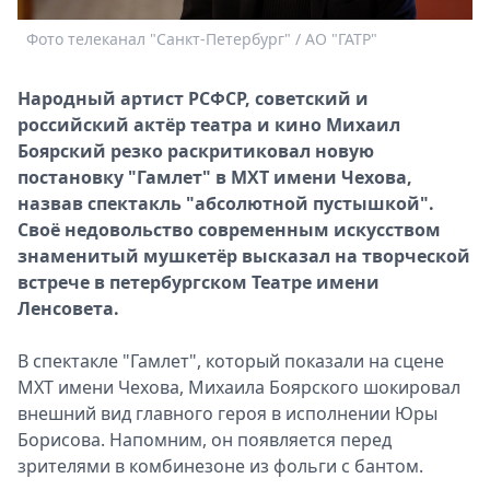
Спецпроекты
Фото телеканал "Санкт-Петербург" / АО "ГАТР"
Звезды
Выборы
Народный артист РСФСР, советский и
2026
российский актёр театра и кино Михаил
Скачай
Боярский резко раскритиковал новую
Metro
постановку "Гамлет" в МХТ имени Чехова,
назвав спектакль "абсолютной пустышкой".
Своё недовольство современным искусством
знаменитый мушкетёр высказал на творческой
встрече в петербургском Театре имени
Ленсовета.
В спектакле "Гамлет", который показали на сцене
МХТ имени Чехова, Михаила Боярского шокировал
внешний вид главного героя в исполнении Юры
Борисова. Напомним, он появляется перед
зрителями в комбинезоне из фольги с бантом.