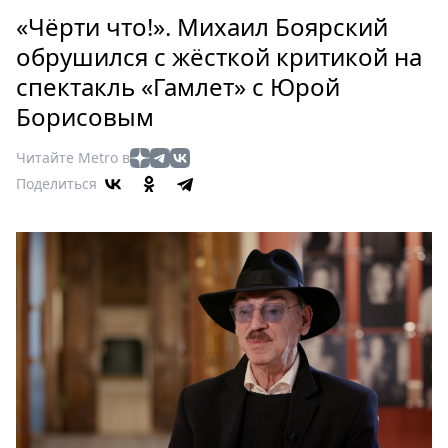
Петербург
«Чёрти что!». Михаил Боярский
Россия
обрушился с жёсткой критикой на
Мир
спектакль «Гамлет» с Юрой
Здоровье
Борисовым
Еда
Туризм
Читайте Metro в
Мода
Поделиться
Театр
Кино
Афиша
Книги
Выставки
Пресс-
релизы
О
Metro
Стримы