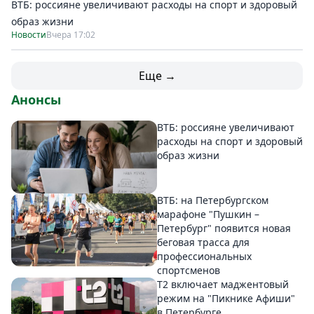
ВТБ: россияне увеличивают расходы на спорт и здоровый
образ жизни
Новости
Вчера 17:02
Еще →
Анонсы
ВТБ: россияне увеличивают
расходы на спорт и здоровый
образ жизни
ВТБ: на Петербургском
марафоне "Пушкин –
Петербург" появится новая
беговая трасса для
профессиональных
спортсменов
Т2 включает маджентовый
режим на "Пикнике Афиши"
в Петербурге