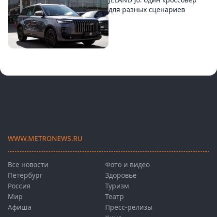
для разных сценариев
WWW.METRONEWS.RU
Все новости
Фото и видео
Петербург
Здоровье
Россия
Туризм
Мир
Театр
Афиша
Пресс-релизы