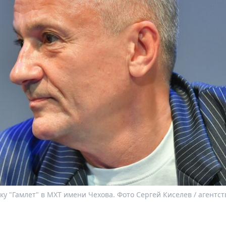
 "Гамлет" в МХТ имени Чехова. Фото Сергей Киселев / агентст