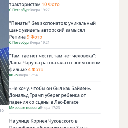
трактористам
10 Фото
С.Петербург
Вчера 19:27
"Пенаты" без экспонатов: уникальный
шанс увидеть авторский замысел
Репина
9 Фото
С.Петербург
Вчера 19:21
"Там, где нет чести, там нет человека":
Даша Чаруша рассказала о своём новом
фильме
4 Фото
Кино
Вчера 17:54
«Не хочу, чтобы он был как Байден».
Дональд Трамп уберег ребенка от
падения со сцены в Лас-Вегасе
Мировые новости
Вчера 17:23
во
На улице Корнея Чуковского в
Петербурге обновили свыше 7 тыс.