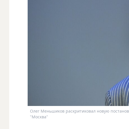
Олег Меньшиков раскритиковал новую постановку
"Москва"