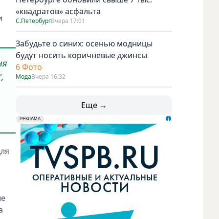
«квадратов» асфальта
и
С.Петербург
Вчера 17:01
Забудьте о синих: осенью модницы
будут носить коричневые джинсы
ня
6 Фото
,
Мода
Вчера 16:32
Еще →
erid: LdtCK5udn
АО "ГАТР", ИНН: 7841320717
РЕКЛАМА
для
ые
а