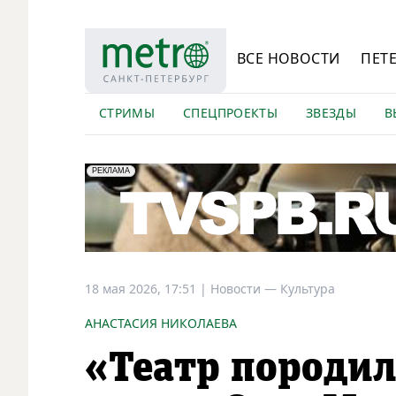
ВСЕ НОВОСТИ
ПЕТ
СТРИМЫ
СПЕЦПРОЕКТЫ
ЗВЕЗДЫ
В
erid: LdtCK5Efv
АО "ГАТР", ИНН: 7841320717
РЕКЛАМА
18 мая 2026, 17:51
|
Новости —
Культура
АНАСТАСИЯ НИКОЛАЕВА
«Театр породил