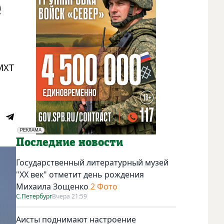
е
МХТ
РЕКЛАМА
Социальная реклама
Последние новости
Государственный литературный музей
"ХХ век" отметит день рождения
Михаила Зощенко
2 Фото
С.Петербург
Вчера 21:59
Аисты поднимают настроение