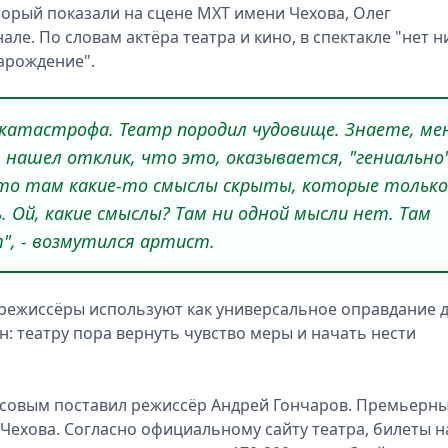
торый показали на сцене МХТ имени Чехова, Олег
ле. По словам актёра театра и кино, в спектакле "нет н
зарождение".
я катастрофа. Театр породил чудовище. Знаете, ме
 нашел отклик, что это, оказывается, "гениально"
что там какие-то смыслы скрыты, которые только
Ой, какие смыслы? Там ни одной мысли нет. Там
, - возмутился артист.
 режиссёры используют как универсальное оправдание 
: театру пора вернуть чувство меры и начать нести
исовым поставил режиссёр Андрей Гончаров. Премьерн
 Чехова. Согласно официальному сайту театра, билеты н