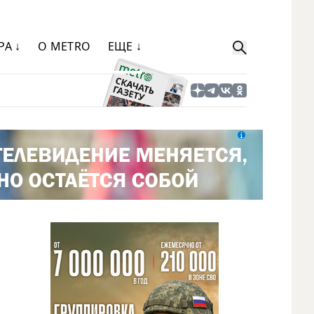
РА ↓
О METRO
ЕЩЕ ↓