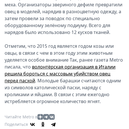
меха. Организаторы звериного дефиле превратили
Спецпроекты
овец в моделей, нарядив в разноцветную одежду, а
Звезды
затем провели за поводок по специально
Выборы
оборудованному зелёному подиуму. Всего для
2026
нарядов было использовано 12 кусков тканей.
Скачай
Metro
Отметим, что 2015 год является годом козы или
овцы, в связи с чем в этом году этим животным
уделяется особое внимание Так, ранее газета Metro
писала, что
волонтёрская организация в Италии
решила бороться с массовым убийством овец
перед пасхой
. Молодые барашки считаются одним
из символов католической пасхи, наряду с
кроликами и яйцами. В связи с этим ежегодно
истребляется огромное количество ягнят.
Читайте Metro в
Поделиться