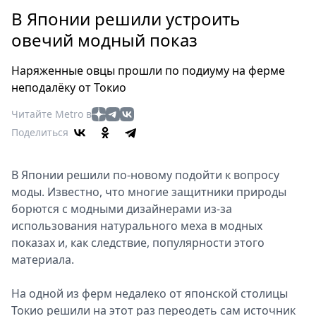
Петербург
В Японии решили устроить
Россия
овечий модный показ
Мир
Здоровье
Наряженные овцы прошли по подиуму на ферме
Еда
неподалёку от Токио
Туризм
Читайте Metro в
Мода
Поделиться
Театр
Кино
В Японии решили по-новому подойти к вопросу
Афиша
моды. Известно, что многие защитники природы
Книги
борются с модными дизайнерами из-за
Выставки
использования натурального меха в модных
Пресс-
показах и, как следствие, популярности этого
релизы
материала.
О
На одной из ферм недалеко от японской столицы
Metro
Токио решили на этот раз переодеть сам источник
Стримы