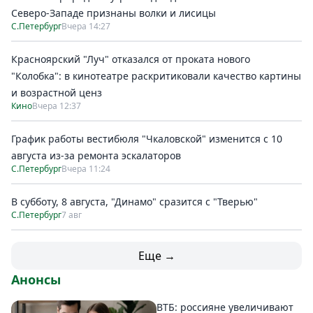
Северо-Западе признаны волки и лисицы
С.Петербург
Вчера 14:27
Красноярский "Луч" отказался от проката нового
"Колобка": в кинотеатре раскритиковали качество картины
и возрастной ценз
Кино
Вчера 12:37
График работы вестибюля "Чкаловской" изменится с 10
августа из-за ремонта эскалаторов
С.Петербург
Вчера 11:24
В субботу, 8 августа, "Динамо" сразится с "Тверью"
С.Петербург
7 авг
Еще →
Анонсы
ВТБ: россияне увеличивают