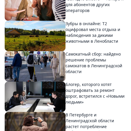
для абонентов других
операторов
Зубры в онлайне: Т2
оцифровал места отдыха и
наблюдения за дикими
животными в Ленобласти
Самокатный сбор: найдено
решение проблемы
самокатов в Ленинградской
области
Блогер, которого хотят
оштрафовать за ремонт
дорог, встретился с «Новыми
людьми»
В Петербурге и
Ленинградской области
растет потребление