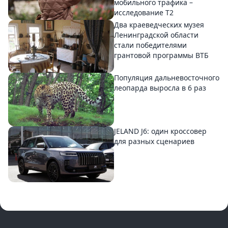
мобильного трафика –
исследование T2
Два краеведческих музея
Ленинградской области
стали победителями
грантовой программы ВТБ
Популяция дальневосточного
леопарда выросла в 6 раз
JELAND J6: один кроссовер
для разных сценариев