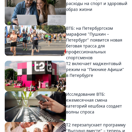
расходы на спорт и здоровый
образ жизни
ВТБ: на Петербургском
марафоне "Пушкин –
Петербург" появится новая
беговая трасса для
профессиональных
спортсменов
Т2 включает маджентовый
режим на "Пикнике Афиши"
в Петербурге
Исследование ВТБ:
ежемесячная смена
категорий кешбэка создает
волны спроса
Т2 перезапускает программу
"Выгодно вместе" – теперь и