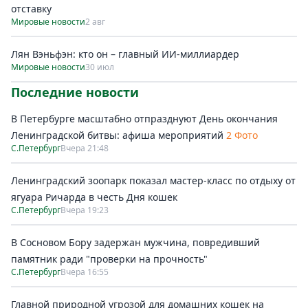
отставку
Мировые новости
2 авг
Лян Вэньфэн: кто он – главный ИИ-миллиардер
Мировые новости
30 июл
Последние новости
В Петербурге масштабно отпразднуют День окончания
Ленинградской битвы: афиша мероприятий
2 Фото
С.Петербург
Вчера 21:48
Ленинградский зоопарк показал мастер-класс по отдыху от
ягуара Ричарда в честь Дня кошек
С.Петербург
Вчера 19:23
В Сосновом Бору задержан мужчина, повредивший
памятник ради "проверки на прочность"
С.Петербург
Вчера 16:55
Главной природной угрозой для домашних кошек на