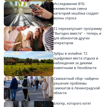
Исследование ВТБ:
ежемесячная смена
категорий кешбэка создает
волны спроса
Т2 перезапускает программу
"Выгодно вместе" – теперь и
для абонентов других
операторов
Зубры в онлайне: Т2
оцифровал места отдыха и
наблюдения за дикими
животными в Ленобласти
Самокатный сбор: найдено
решение проблемы
самокатов в Ленинградской
области
Блогер, которого хотят