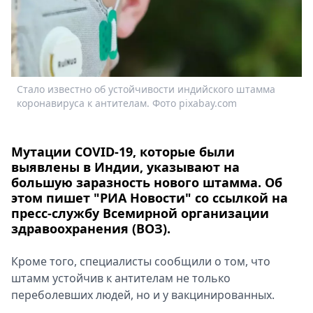
Спецпроекты
Звезды
Выборы
2026
Скачай
Стало известно об устойчивости индийского штамма
Metro
коронавируса к антителам. Фото pixabay.com
Мутации COVID-19, которые были
выявлены в Индии, указывают на
большую заразность нового штамма. Об
этом пишет "РИА Новости" со ссылкой на
пресс-службу Всемирной организации
здравоохранения (ВОЗ).
Кроме того, специалисты сообщили о том, что
штамм устойчив к антителам не только
переболевших людей, но и у вакцинированных.