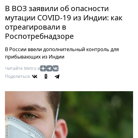
Петербург
В ВОЗ заявили об опасности
Россия
мутации COVID-19 из Индии: как
Мир
отреагировали в
Здоровье
Роспотребнадзоре
Еда
Туризм
В России ввели дополнительный контроль для
Мода
прибывающих из Индии
Театр
Читайте Metro в
Кино
Поделиться
Афиша
Книги
Выставки
Пресс-
релизы
О
Metro
Стримы