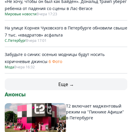
«Не хочу, чтобы он был как Байден». Дональд Трамп уберег
ребенка от падения со сцены в Лас-Вегасе
Мировые новости
Вчера 17:23
На улице Корнея Чуковского в Петербурге обновили свыше
7 тыс. «квадратов» асфальта
С.Петербург
Вчера 17:01
Забудьте о синих: осенью модницы будут носить
коричневые джинсы
6 Фото
Мода
Вчера 16:32
Еще →
Анонсы
Т2 включает маджентовый
режим на "Пикнике Афиши"
в Петербурге