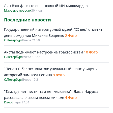
Лян Вэньфэн: кто он – главный ИИ-миллиардер
Мировые новости
30 июл
Последние новости
Государственный литературный музей "ХХ век" отметит
день рождения Михаила Зощенко
2 Фото
С.Петербург
Вчера 21:59
Аисты поднимают настроение трактористам
10 Фото
С.Петербург
Вчера 19:27
"Пенаты" без экспонатов: уникальный шанс увидеть
авторский замысел Репина
9 Фото
С.Петербург
Вчера 19:21
"Там, где нет чести, там нет человека": Даша Чаруша
рассказала о своём новом фильме
4 Фото
Кино
Вчера 17:54