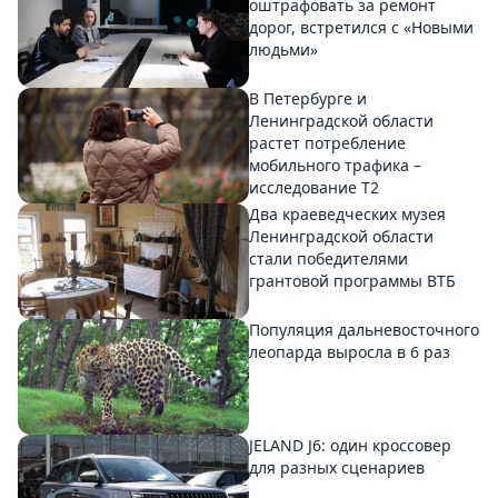
оштрафовать за ремонт
дорог, встретился с «Новыми
людьми»
В Петербурге и
Ленинградской области
растет потребление
мобильного трафика –
исследование T2
Два краеведческих музея
Ленинградской области
стали победителями
грантовой программы ВТБ
Популяция дальневосточного
леопарда выросла в 6 раз
JELAND J6: один кроссовер
для разных сценариев