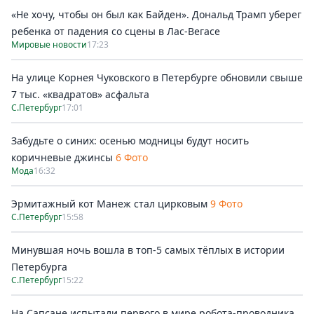
«Не хочу, чтобы он был как Байден». Дональд Трамп уберег
ребенка от падения со сцены в Лас-Вегасе
Мировые новости
17:23
На улице Корнея Чуковского в Петербурге обновили свыше
7 тыс. «квадратов» асфальта
С.Петербург
17:01
Забудьте о синих: осенью модницы будут носить
коричневые джинсы
6 Фото
Мода
16:32
Эрмитажный кот Манеж стал цирковым
9 Фото
С.Петербург
15:58
Минувшая ночь вошла в топ-5 самых тёплых в истории
Петербурга
С.Петербург
15:22
На Сапсане испытали первого в мире робота-проводника