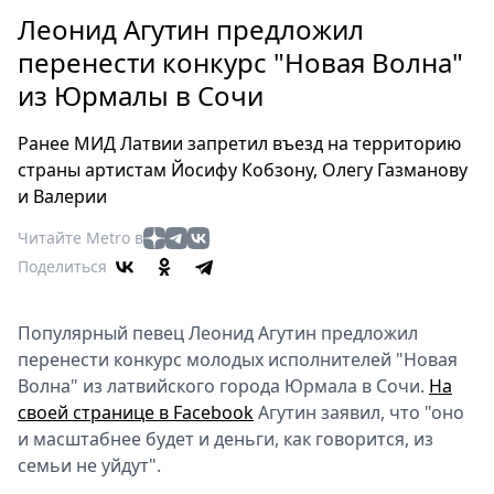
Петербург
Леонид Агутин предложил
Россия
перенести конкурс "Новая Волна"
Мир
из Юрмалы в Сочи
Здоровье
Еда
Ранее МИД Латвии запретил въезд на территорию
Туризм
страны артистам Йосифу Кобзону, Олегу Газманову
Мода
и Валерии
Театр
Читайте Metro в
Кино
Поделиться
Афиша
Книги
Популярный певец Леонид Агутин предложил
Выставки
перенести конкурс молодых исполнителей "Новая
Пресс-
Волна" из латвийского города Юрмала в Сочи.
На
релизы
своей странице в Facebook
Агутин заявил, что "оно
О
и масштабнее будет и деньги, как говорится, из
Metro
семьи не уйдут".
Стримы