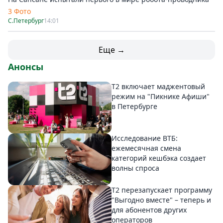
3 Фото
С.Петербург
14:01
Еще →
Анонсы
Т2 включает маджентовый
режим на "Пикнике Афиши"
в Петербурге
Исследование ВТБ:
ежемесячная смена
категорий кешбэка создает
волны спроса
Т2 перезапускает программу
"Выгодно вместе" – теперь и
для абонентов других
операторов