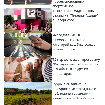
профессиональных
спортсменов
Т2 включает маджентовый
режим на "Пикнике Афиши"
в Петербурге
Исследование ВТБ:
ежемесячная смена
категорий кешбэка создает
волны спроса
Т2 перезапускает программу
"Выгодно вместе" – теперь и
для абонентов других
операторов
Зубры в онлайне: Т2
оцифровал места отдыха и
наблюдения за дикими
животными в Ленобласти