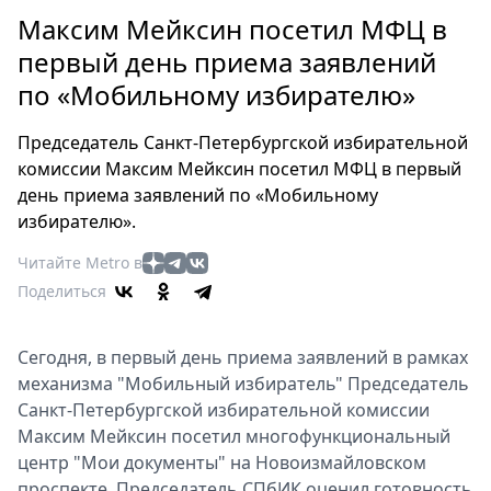
Петербург
Максим Мейксин посетил МФЦ в
Россия
первый день приема заявлений
Мир
по «Мобильному избирателю»
Здоровье
Еда
Председатель Санкт-Петербургской избирательной
Туризм
комиссии Максим Мейксин посетил МФЦ в первый
Мода
день приема заявлений по «Мобильному
Театр
избирателю».
Кино
Читайте Metro в
Афиша
Поделиться
Книги
Выставки
Сегодня, в первый день приема заявлений в рамках
Пресс-
механизма "Мобильный избиратель" Председатель
релизы
Санкт-Петербургской избирательной комиссии
О
Максим Мейксин посетил многофункциональный
Metro
центр "Мои документы" на Новоизмайловском
проспекте. Председатель СПбИК оценил готовность
Стримы