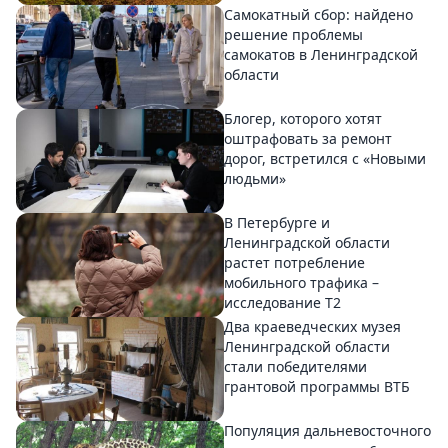
Самокатный сбор: найдено
решение проблемы
самокатов в Ленинградской
области
Блогер, которого хотят
оштрафовать за ремонт
дорог, встретился с «Новыми
людьми»
В Петербурге и
Ленинградской области
растет потребление
мобильного трафика –
исследование T2
Два краеведческих музея
Ленинградской области
стали победителями
грантовой программы ВТБ
Популяция дальневосточного