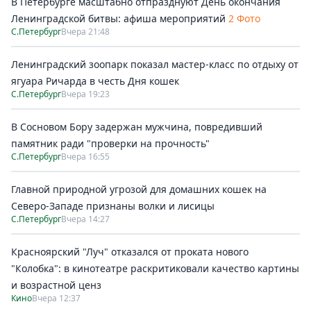
В Петербурге масштабно отпразднуют День окончания
Ленинградской битвы: афиша мероприятий
2 Фото
С.Петербург
Вчера 21:48
Ленинградский зоопарк показал мастер-класс по отдыху от
ягуара Ричарда в честь Дня кошек
С.Петербург
Вчера 19:23
В Сосновом Бору задержан мужчина, повредивший
памятник ради "проверки на прочность"
С.Петербург
Вчера 16:55
Главной природной угрозой для домашних кошек на
Северо-Западе признаны волки и лисицы
С.Петербург
Вчера 14:27
Красноярский "Луч" отказался от проката нового
"Колобка": в кинотеатре раскритиковали качество картины
и возрастной ценз
Кино
Вчера 12:37