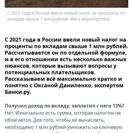
Спецпроекты
С 2021 года в России ввели новый налог на проценты по
Звезды
вкладам свыше 1 млн рублей. Фото depositphotos
Выборы
2026
Скачай
С 2021 года в России ввели новый налог на
Metro
проценты по вкладам свыше 1 млн рублей.
Рассчитывается он по отдельной формуле,
и в его отношении есть несколько важных
нюансов, которые вызывают вопросы у
потенциальных плательщиков.
Рассказываем всё максимально кратко и
понятно с Оксаной Даниленко, экспертом
Банки.ру.
Получил доход по вкладу, заплатил с него 13%?
Нет. Изначально есть сумма, которая налогом не
облагается. Для того, чтобы её вычислить,
необходимо 1 млн рублей умножить на ключевую