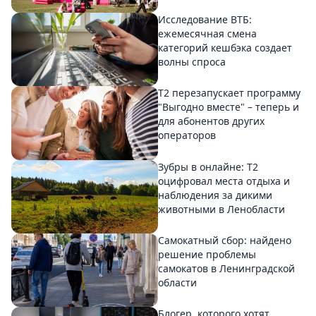
Исследование ВТБ:
ежемесячная смена
категорий кешбэка создает
волны спроса
Т2 перезапускает программу
"Выгодно вместе" – теперь и
для абонентов других
операторов
Зубры в онлайне: Т2
оцифровал места отдыха и
наблюдения за дикими
животными в Ленобласти
Самокатный сбор: найдено
решение проблемы
самокатов в Ленинградской
области
Блогер, которого хотят