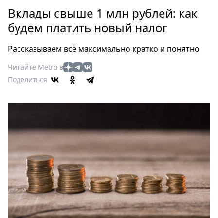
Петербург
Вклады свыше 1 млн рублей: как
Россия
будем платить новый налог
Мир
Здоровье
Рассказываем всё максимально кратко и понятно
Еда
Читайте Metro в
Туризм
Поделиться
Мода
Театр
Кино
Афиша
Книги
Выставки
Пресс-
релизы
О
Metro
Стримы