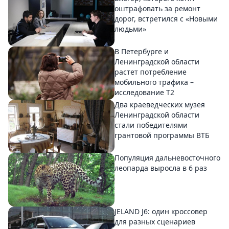
оштрафовать за ремонт
дорог, встретился с «Новыми
людьми»
В Петербурге и
Ленинградской области
растет потребление
мобильного трафика –
исследование T2
Два краеведческих музея
Ленинградской области
стали победителями
грантовой программы ВТБ
Популяция дальневосточного
леопарда выросла в 6 раз
JELAND J6: один кроссовер
для разных сценариев