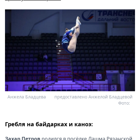
Анжела Бладцева
предоставлено Анжелой Бладцевой
Фото:
Гребля на байдарках и каноэ:
Захар Петров
родился в посёлке Лашма Рязанской