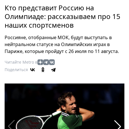
Петербург
Кто представит Россию на
Россия
Олимпиаде: рассказываем про 15
Мир
наших спортсменов
Здоровье
Еда
Россияне, отобранные МОК, будут выступать в
Туризм
нейтральном статусе на Олимпийских играх в
Мода
Париже, которые пройдут с 26 июля по 11 августа.
Театр
Читайте Metro в
Кино
Поделиться
Афиша
Книги
Выставки
Пресс-
релизы
О
Metro
Стримы