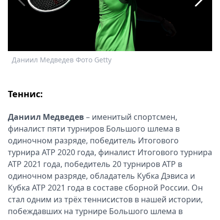
Спецпроекты
Звезды
Выборы
2026
Скачай
Даниил Медведев Фото Getty
А
Metro
Теннис:
Даниил Медведев
– именитый спортсмен,
финалист пяти турниров Большого шлема в
одиночном разряде, победитель Итогового
турнира ATP 2020 года, финалист Итогового турнира
ATP 2021 года, победитель 20 турниров ATP в
одиночном разряде, обладатель Кубка Дэвиса и
Кубка ATP 2021 года в составе сборной России. Он
стал одним из трёх теннисистов в нашей истории,
побеждавших на турнире Большого шлема в