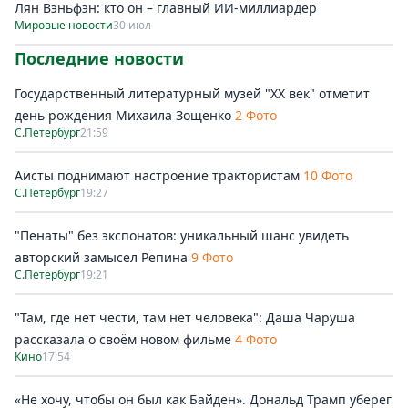
Лян Вэньфэн: кто он – главный ИИ-миллиардер
Мировые новости
30 июл
Последние новости
Государственный литературный музей "ХХ век" отметит
день рождения Михаила Зощенко
2 Фото
С.Петербург
21:59
Аисты поднимают настроение трактористам
10 Фото
С.Петербург
19:27
"Пенаты" без экспонатов: уникальный шанс увидеть
авторский замысел Репина
9 Фото
С.Петербург
19:21
"Там, где нет чести, там нет человека": Даша Чаруша
рассказала о своём новом фильме
4 Фото
Кино
17:54
«Не хочу, чтобы он был как Байден». Дональд Трамп уберег