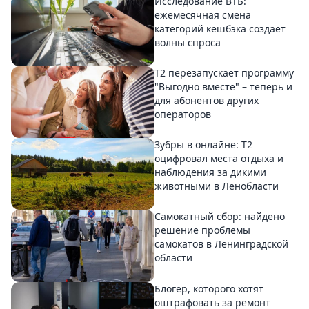
Исследование ВТБ:
ежемесячная смена
категорий кешбэка создает
волны спроса
Т2 перезапускает программу
"Выгодно вместе" – теперь и
для абонентов других
операторов
Зубры в онлайне: Т2
оцифровал места отдыха и
наблюдения за дикими
животными в Ленобласти
Самокатный сбор: найдено
решение проблемы
самокатов в Ленинградской
области
Блогер, которого хотят
оштрафовать за ремонт