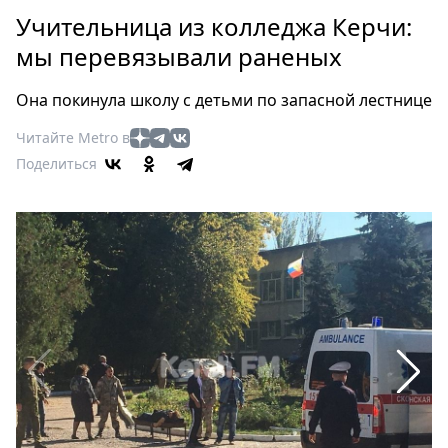
Петербург
Учительница из колледжа Керчи:
Россия
мы перевязывали раненых
Мир
Здоровье
Она покинула школу с детьми по запасной лестнице
Еда
Читайте Metro в
Туризм
Поделиться
Мода
Театр
Кино
Афиша
Книги
Выставки
Пресс-
релизы
О
Metro
Стримы