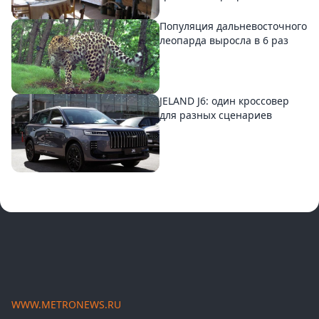
Популяция дальневосточного
леопарда выросла в 6 раз
JELAND J6: один кроссовер
для разных сценариев
WWW.METRONEWS.RU