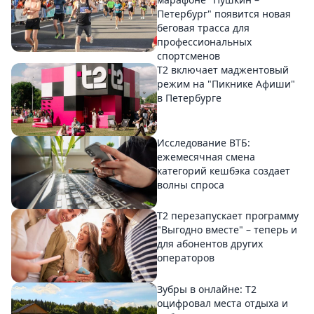
Петербург" появится новая
беговая трасса для
профессиональных
спортсменов
Т2 включает маджентовый
режим на "Пикнике Афиши"
в Петербурге
Исследование ВТБ:
ежемесячная смена
категорий кешбэка создает
волны спроса
Т2 перезапускает программу
"Выгодно вместе" – теперь и
для абонентов других
операторов
Зубры в онлайне: Т2
оцифровал места отдыха и