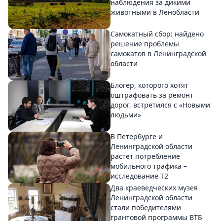
наблюдения за дикими
животными в Ленобласти
Самокатный сбор: найдено
решение проблемы
самокатов в Ленинградской
области
Блогер, которого хотят
оштрафовать за ремонт
дорог, встретился с «Новыми
людьми»
В Петербурге и
Ленинградской области
растет потребление
мобильного трафика –
исследование T2
Два краеведческих музея
Ленинградской области
стали победителями
грантовой программы ВТБ