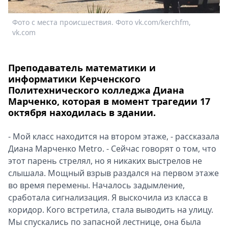
Спецпроекты
Фото с места происшествия. Фото vk.com/kerchfm,
Ф
Звезды
vk.com
v
Выборы
2026
Скачай
Преподаватель математики и
Metro
информатики Керченского
Политехнического колледжа Диана
Марченко, которая в момент трагедии 17
октября находилась в здании.
- Мой класс находится на втором этаже, - рассказала
Диана Марченко Metro. - Сейчас говорят о том, что
этот парень стрелял, но я никаких выстрелов не
слышала. Мощный взрыв раздался на первом этаже
во время перемены. Началось задымление,
сработала сигнализация. Я выскочила из класса в
коридор. Кого встретила, стала выводить на улицу.
Мы спускались по запасной лестнице, она была