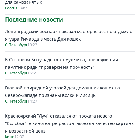
для самозанятых
Россия
1 авг
Последние новости
Ленинградский зоопарк показал мастер-класс по отдыху от
ягуара Ричарда в честь Дня кошек
С.Петербург
19:23
В Сосновом Бору задержан мужчина, повредивший
памятник ради "проверки на прочность"
С.Петербург
16:55
Главной природной угрозой для домашних кошек на
Северо-Западе признаны волки и лисицы
С.Петербург
14:27
Красноярский "Луч" отказался от проката нового
"Колобка": в кинотеатре раскритиковали качество картины
и возрастной ценз
Кино
12:37