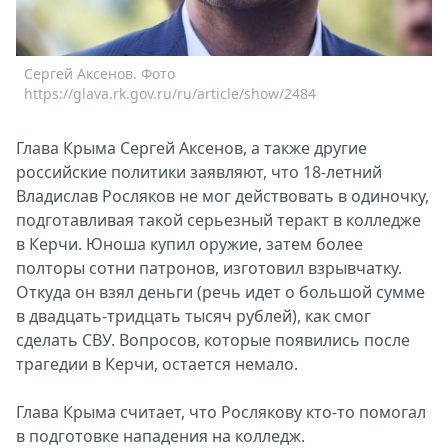
Спецпроекты
Звезды
Выборы
Сергей Аксенов. Фото
Т
2026
https://glava.rk.gov.ru/ru/article/show/2484
Скачай
Metro
Глава Крыма Сергей Аксенов, а также другие
российские политики заявляют, что 18-летний
Владислав Росляков не мог действовать в одиночку,
подготавливая такой серьезный теракт в колледже
в Керчи. Юноша купил оружие, затем более
полторы сотни патронов, изготовил взрывчатку.
Откуда он взял деньги (речь идет о большой сумме
в двадцать-тридцать тысяч рублей), как смог
сделать СВУ. Вопросов, которые появились после
трагедии в Керчи, остается немало.
Глава Крыма считает, что Рослякову кто-то помогал
в подготовке нападения на колледж.