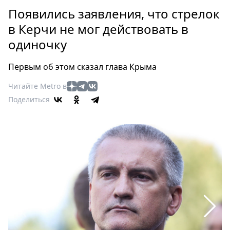
Петербург
Появились заявления, что стрелок
Россия
в Керчи не мог действовать в
Мир
одиночку
Здоровье
Еда
Первым об этом сказал глава Крыма
Туризм
Мода
Читайте Metro в
Поделиться
Театр
Кино
Афиша
Книги
Выставки
Пресс-
релизы
О
Metro
Стримы