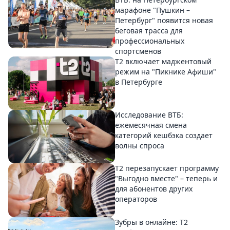
марафоне "Пушкин –
Петербург" появится новая
беговая трасса для
профессиональных
спортсменов
Т2 включает маджентовый
режим на "Пикнике Афиши"
в Петербурге
Исследование ВТБ:
ежемесячная смена
категорий кешбэка создает
волны спроса
Т2 перезапускает программу
"Выгодно вместе" – теперь и
для абонентов других
операторов
Зубры в онлайне: Т2