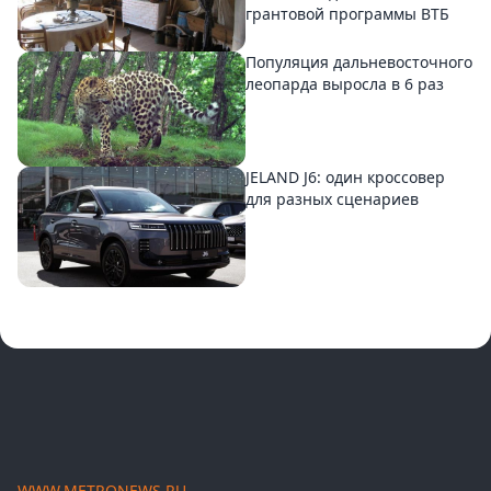
грантовой программы ВТБ
Популяция дальневосточного
леопарда выросла в 6 раз
JELAND J6: один кроссовер
для разных сценариев
WWW.METRONEWS.RU