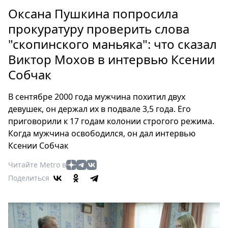
Петербург
Оксана Пушкина попросила
Россия
прокуратуру проверить слова
Мир
"скопинского маньяка": что сказал
Здоровье
Виктор Мохов в интервью Ксении
Еда
Туризм
Собчак
Мода
В сентябре 2000 года мужчина похитил двух
Театр
девушек, он держал их в подвале 3,5 года. Его
Кино
приговорили к 17 годам колонии строгого режима.
Афиша
Когда мужчина освободился, он дал интервью
Книги
Ксении Собчак
Выставки
Читайте Metro в
Пресс-
Поделиться
релизы
О
Metro
Стримы