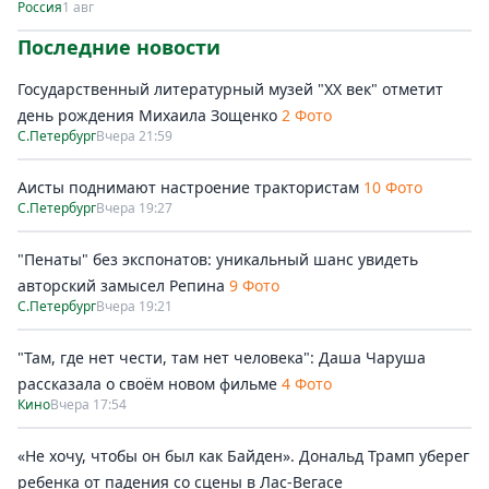
Россия
1 авг
Последние новости
Государственный литературный музей "ХХ век" отметит
день рождения Михаила Зощенко
2 Фото
С.Петербург
Вчера 21:59
Аисты поднимают настроение трактористам
10 Фото
С.Петербург
Вчера 19:27
"Пенаты" без экспонатов: уникальный шанс увидеть
авторский замысел Репина
9 Фото
С.Петербург
Вчера 19:21
"Там, где нет чести, там нет человека": Даша Чаруша
рассказала о своём новом фильме
4 Фото
Кино
Вчера 17:54
«Не хочу, чтобы он был как Байден». Дональд Трамп уберег
ребенка от падения со сцены в Лас-Вегасе