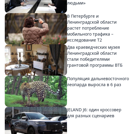
людьми»
В Петербурге и
Ленинградской области
растет потребление
мобильного трафика –
исследование T2
Два краеведческих музея
Ленинградской области
стали победителями
грантовой программы ВТБ
Популяция дальневосточного
леопарда выросла в 6 раз
JELAND J6: один кроссовер
для разных сценариев