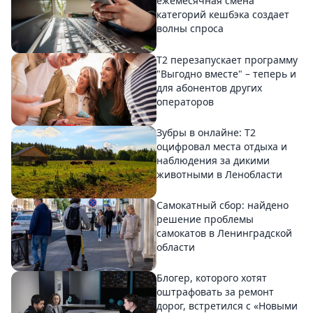
ежемесячная смена
категорий кешбэка создает
волны спроса
Т2 перезапускает программу
"Выгодно вместе" – теперь и
для абонентов других
операторов
Зубры в онлайне: Т2
оцифровал места отдыха и
наблюдения за дикими
животными в Ленобласти
Самокатный сбор: найдено
решение проблемы
самокатов в Ленинградской
области
Блогер, которого хотят
оштрафовать за ремонт
дорог, встретился с «Новыми