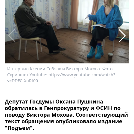
Спецпроекты
Звезды
Выборы
2026
Скачай
Metro
Интервью Ксении Собчак и Виктора Мохова. Фото
И
Скриншот Youtube: https://www.youtube.com/watch?
С
v=DDFCtXuRt00
v
Депутат Госдумы Оксана Пушкина
обратилась в Генпрокуратуру и ФСИН по
поводу Виктора Мохова. Соответствующий
текст обращения опубликовало издание
"Подъем".