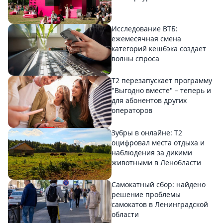
Исследование ВТБ:
ежемесячная смена
категорий кешбэка создает
волны спроса
Т2 перезапускает программу
"Выгодно вместе" – теперь и
для абонентов других
операторов
Зубры в онлайне: Т2
оцифровал места отдыха и
наблюдения за дикими
животными в Ленобласти
Самокатный сбор: найдено
решение проблемы
самокатов в Ленинградской
области