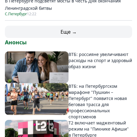
В Петербурге подсветят мосты в честь Дня окончания
Ленинградской битвы
С.Петербург
12:22
Еще →
Анонсы
ВТБ: россияне увеличивают
расходы на спорт и здоровый
образ жизни
ВТБ: на Петербургском
марафоне "Пушкин –
Петербург" появится новая
беговая трасса для
профессиональных
спортсменов
Т2 включает маджентовый
режим на "Пикнике Афиши"
в Петербурге