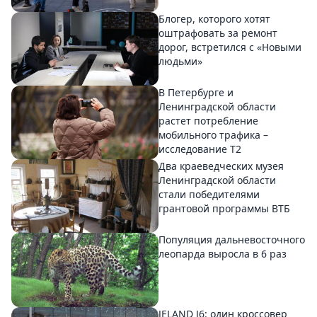
Блогер, которого хотят
оштрафовать за ремонт
дорог, встретился с «Новыми
людьми»
В Петербурге и
Ленинградской области
растет потребление
мобильного трафика –
исследование T2
Два краеведческих музея
Ленинградской области
стали победителями
грантовой программы ВТБ
Популяция дальневосточного
леопарда выросла в 6 раз
JELAND J6: один кроссовер