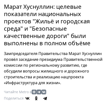
Петербург
Марат Хуснуллин: целевые
Россия
показатели национальных
Мир
проектов "Жильё и городская
Здоровье
среда" и "Безопасные
Еда
Туризм
качественные дороги" были
Мода
выполнены в полном объёме
Театр
Зампредседателя Правительства Марат Хуснуллин
Кино
провёл заседание президиума Правительственной
Афиша
комиссии по региональному развитию, где
Книги
обсудили вопросы жилищного и дорожного
Выставки
строительства и реализацию нацпроекта
Пресс-
«Инфраструктура для жизни».
релизы
Читайте Metro в
О
Поделиться
Metro
Стримы