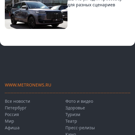
для разных сценариев
WWW.METRONEWS.RU
Все новости
Фото и видео
Петербург
Здоровье
Россия
Туризм
Мир
Театр
Афиша
Пресс-релизы
Кино