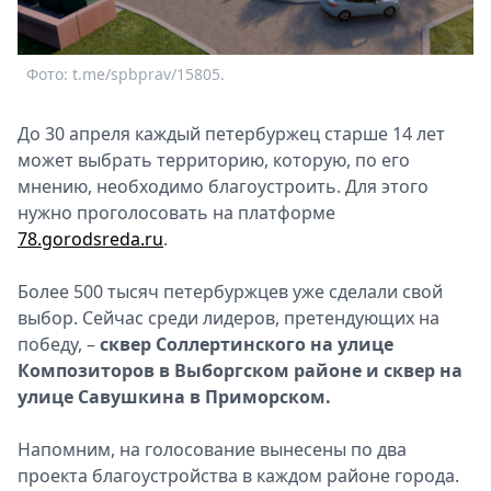
Спецпроекты
Звезды
Фото: t.me/spbprav/15805.
Выборы
2026
Скачай
До 30 апреля каждый петербуржец старше 14 лет
Metro
может выбрать территорию, которую, по его
мнению, необходимо благоустроить. Для этого
нужно проголосовать на платформе
78.gorodsreda.ru
.
Более 500 тысяч петербуржцев уже сделали свой
выбор. Сейчас среди лидеров, претендующих на
победу, –
сквер Соллертинского на улице
Композиторов в Выборгском районе и сквер на
улице Савушкина в Приморском.
Напомним, на голосование вынесены по два
проекта благоустройства в каждом районе города.