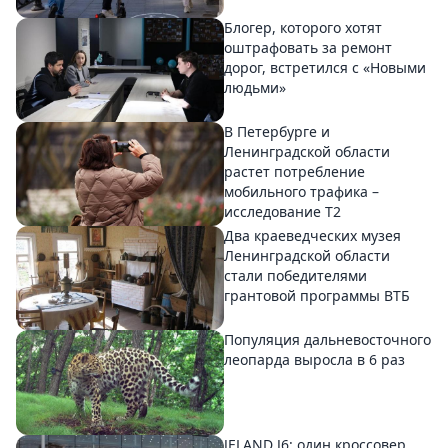
Блогер, которого хотят
оштрафовать за ремонт
дорог, встретился с «Новыми
людьми»
В Петербурге и
Ленинградской области
растет потребление
мобильного трафика –
исследование T2
Два краеведческих музея
Ленинградской области
стали победителями
грантовой программы ВТБ
Популяция дальневосточного
леопарда выросла в 6 раз
JELAND J6: один кроссовер