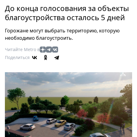
Петербург
До конца голосования за объекты
Россия
благоустройства осталось 5 дней
Мир
Здоровье
Горожане могут выбрать территорию, которую
Еда
необходимо благоустроить.
Туризм
Читайте Metro в
Мода
Поделиться
Театр
Кино
Афиша
Книги
Выставки
Пресс-
релизы
О
Metro
Стримы