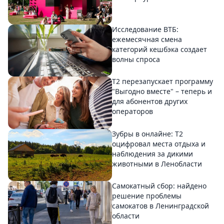
Исследование ВТБ:
ежемесячная смена
категорий кешбэка создает
волны спроса
Т2 перезапускает программу
"Выгодно вместе" – теперь и
для абонентов других
операторов
Зубры в онлайне: Т2
оцифровал места отдыха и
наблюдения за дикими
животными в Ленобласти
Самокатный сбор: найдено
решение проблемы
самокатов в Ленинградской
области