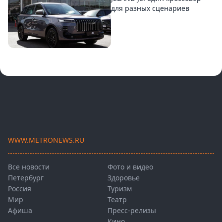
для разных сценариев
WWW.METRONEWS.RU
Все новости
Фото и видео
Петербург
Здоровье
Россия
Туризм
Мир
Театр
Афиша
Пресс-релизы
Кино