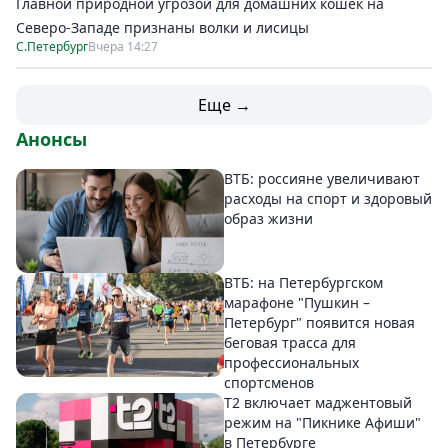
Главной природной угрозой для домашних кошек на
Северо-Западе признаны волки и лисицы
С.Петербург
Вчера 14:27
Еще →
Анонсы
ВТБ: россияне увеличивают
расходы на спорт и здоровый
образ жизни
ВТБ: на Петербургском
марафоне "Пушкин –
Петербург" появится новая
беговая трасса для
профессиональных
спортсменов
Т2 включает маджентовый
режим на "Пикнике Афиши"
в Петербурге