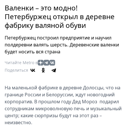
Петербург
Валенки – это модно!
Россия
Петербуржец открыл в деревне
Мир
фабрику валяной обуви
Здоровье
Еда
Петербуржец построил предприятие и научил
Туризм
полдеревни валять шерсть. Деревенские валенки
Мода
будет носить вся страна
Театр
Читайте Metro в
Кино
Поделиться
Афиша
Книги
На маленькой фабрике в деревне Долосцы, что на
Выставки
границе России и Белоруссии, ждут новогодний
Пресс-
корпоратив. В прошлом году Дед Мороз подарил
релизы
сотрудникам микроволновую печь и музыкальный
О
центр; какие сюрпризы будут на этот раз –
Metro
неизвестно.
Стримы