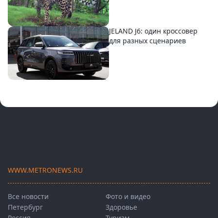
JELAND J6: один кроссовер
для разных сценариев
WWW.METRONEWS.RU
Все новости
Фото и видео
Петербург
Здоровье
Россия
Туризм