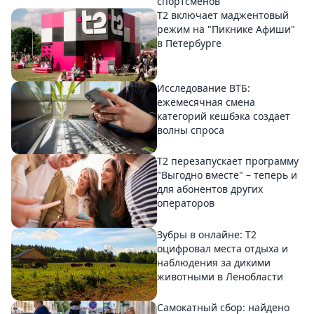
спортсменов
Т2 включает маджентовый
режим на "Пикнике Афиши"
в Петербурге
Исследование ВТБ:
ежемесячная смена
категорий кешбэка создает
волны спроса
Т2 перезапускает программу
"Выгодно вместе" – теперь и
для абонентов других
операторов
Зубры в онлайне: Т2
оцифровал места отдыха и
наблюдения за дикими
животными в Ленобласти
Самокатный сбор: найдено