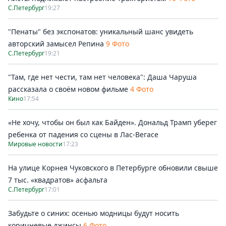
С.Петербург
19:27
"Пенаты" без экспонатов: уникальный шанс увидеть
авторский замысел Репина
9 Фото
С.Петербург
19:21
"Там, где нет чести, там нет человека": Даша Чаруша
рассказала о своём новом фильме
4 Фото
Кино
17:54
«Не хочу, чтобы он был как Байден». Дональд Трамп уберег
ребенка от падения со сцены в Лас-Вегасе
Мировые новости
17:23
На улице Корнея Чуковского в Петербурге обновили свыше
7 тыс. «квадратов» асфальта
С.Петербург
17:01
Забудьте о синих: осенью модницы будут носить
коричневые джинсы
6 Фото