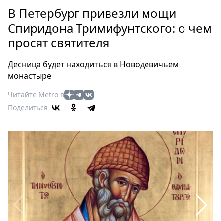
Петербург
В Петербург привезли мощи
Россия
Спиридона Тримифунтского: о чем
Мир
просят святителя
Здоровье
Еда
Десница будет находиться в Новодевичьем
Туризм
монастыре
Мода
Читайте Metro в
Театр
Поделиться
Кино
Афиша
Книги
Выставки
Пресс-
релизы
О
Metro
Стримы