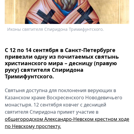
Спецпроекты
Звезды
Выборы
2026
Иконы святителя Спиридона Тримифунтского.
И
Скачай
Metro
С 12 по 14 сентября в Санкт-Петербурге
привезли одну из почитаемых святынь
христианского мира – десницу (правую
руку) святителя Спиридона
Тримифунтского.
Святыня доступна для поклонения верующих в
Казанском храме Воскресенского Новодевичьего
монастыря. 12 сентября ковчег с десницей
святителя Спиридона примет участие в
общегородском Александро-Невском крестном ходе
по Невскому проспекту.